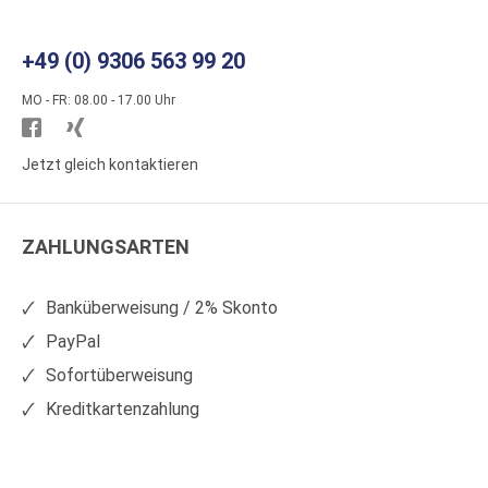
+49 (0) 9306 563 99 20
MO - FR: 08.00 - 17.00 Uhr
Besuchen
Besuchen
Sie
Sie
Jetzt gleich kontaktieren
WS
WS
Kunststoffe
Kunststoffe
ZAHLUNGSARTEN
auf
auf
Facebook
Xing
Banküberweisung / 2% Skonto
PayPal
Sofortüberweisung
Kreditkartenzahlung