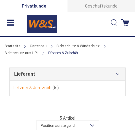
Direkt
Privatkunde
Geschäftskunde
zum
Suche
Wa
Inhalt
Startseite
Gartenbau
Sichtschutz & Windschutz
Sichtschutz aus HPL
Pfosten & Zubehör
Lieferant
Artikel
Tetzner & Jentzsch
5
5
Artikel
Position aufsteigend