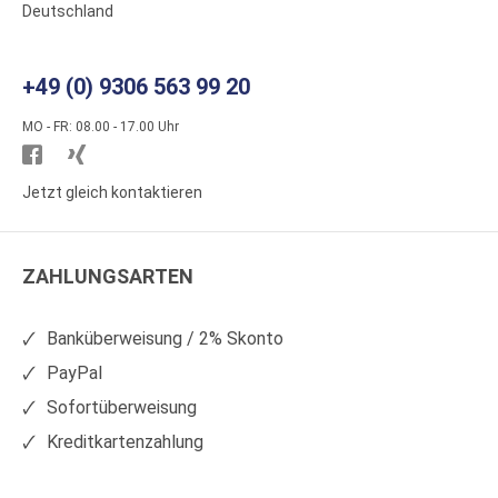
Deutschland
+49 (0) 9306 563 99 20
MO - FR: 08.00 - 17.00 Uhr
Besuchen
Besuchen
Sie
Sie
Jetzt gleich kontaktieren
WS
WS
Kunststoffe
Kunststoffe
ZAHLUNGSARTEN
auf
auf
Facebook
Xing
Banküberweisung / 2% Skonto
PayPal
Sofortüberweisung
Kreditkartenzahlung