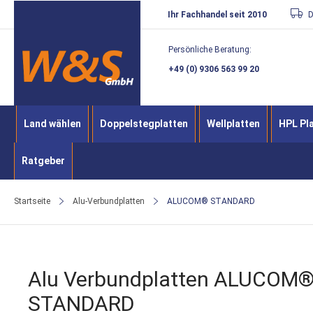
Direkt
Ihr Fachhandel seit 2010
D
zum
Persönliche Beratung:
Inhalt
+49 (0) 9306 563 99 20
Land wählen
Doppelstegplatten
Wellplatten
HPL Pl
Ratgeber
Startseite
Alu-Verbundplatten
ALUCOM® STANDARD
Alu Verbundplatten ALUCOM
STANDARD