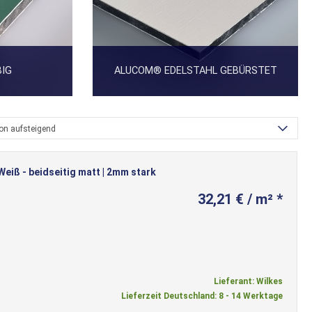
IG
ALUCOM® EDELSTAHL GEBÜRSTET
ion aufsteigend
iß - beidseitig matt | 2mm stark
32,21 € / m² *
Lieferant: Wilkes
Lieferzeit Deutschland: 8 - 14 Werktage