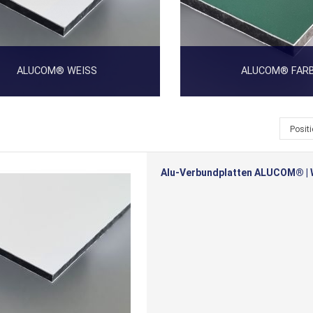
ALUCOM® WEISS
ALUCOM® FARB
Posit
Alu-Verbundplatten ALUCOM® | We