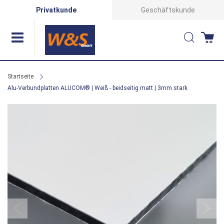
Direkt
Privatkunde
Geschäftskunde
zum
Suche
Wa
Inhalt
Startseite
Alu-Verbundplatten ALUCOM® | Weiß - beidseitig matt | 3mm stark
Zum
Ende
der
Bildergalerie
springen