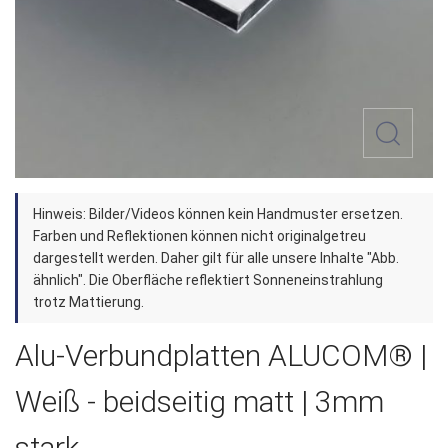
Zum
Hinweis: Bilder/Videos können kein Handmuster ersetzen.
Anfang
Farben und Reflektionen können nicht originalgetreu
der
dargestellt werden. Daher gilt für alle unsere Inhalte "Abb.
ähnlich". Die Oberfläche reflektiert Sonneneinstrahlung
Bildergalerie
trotz Mattierung.
springen
Alu-Verbundplatten ALUCOM® |
Weiß - beidseitig matt | 3mm
stark