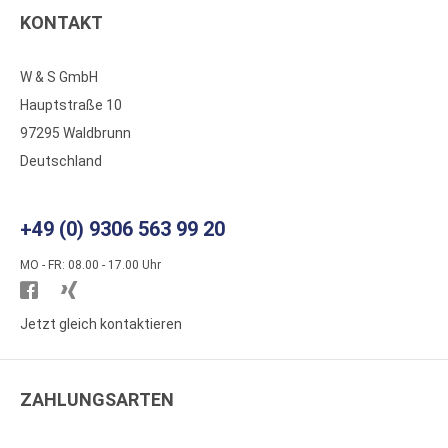
KONTAKT
W & S GmbH
Hauptstraße 10
97295 Waldbrunn
Deutschland
+49 (0) 9306 563 99 20
MO - FR: 08.00 - 17.00 Uhr
Besuchen
Besuchen
Sie
Sie
Jetzt gleich kontaktieren
WS
WS
Kunststoffe
Kunststoffe
ZAHLUNGSARTEN
auf
auf
Facebook
Xing