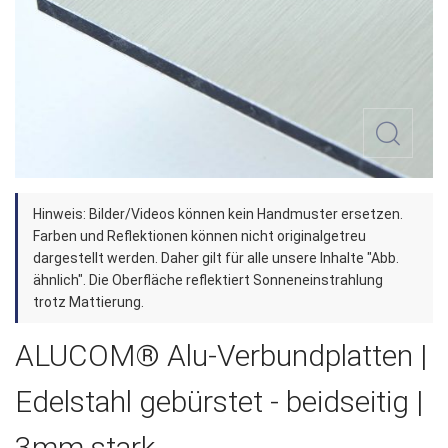
Zum
Hinweis: Bilder/Videos können kein Handmuster ersetzen.
Anfang
Farben und Reflektionen können nicht originalgetreu
der
dargestellt werden. Daher gilt für alle unsere Inhalte "Abb.
ähnlich". Die Oberfläche reflektiert Sonneneinstrahlung
Bildergalerie
trotz Mattierung.
springen
ALUCOM® Alu-Verbundplatten |
Edelstahl gebürstet - beidseitig |
3mm stark