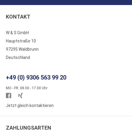
KONTAKT
W & S GmbH
Hauptstraße 10
97295 Waldbrunn
Deutschland
+49 (0) 9306 563 99 20
MO - FR: 08.00 - 17.00 Uhr
Besuchen
Besuchen
Sie
Sie
Jetzt gleich kontaktieren
WS
WS
Kunststoffe
Kunststoffe
ZAHLUNGSARTEN
auf
auf