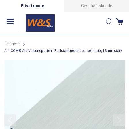
Direkt
Privatkunde
Geschäftskunde
zum
Suche
Wa
Inhalt
Startseite
ALUCOM® Alu-Verbundplatten | Edelstahl gebürstet - beidseitig | 3mm stark
Zum
Ende
der
Bildergalerie
springen