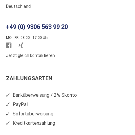
Deutschland
+49 (0) 9306 563 99 20
MO - FR: 08.00 - 17.00 Uhr
Besuchen
Besuchen
Sie
Sie
Jetzt gleich kontaktieren
WS
WS
Kunststoffe
Kunststoffe
ZAHLUNGSARTEN
auf
auf
Facebook
Xing
Banküberweisung / 2% Skonto
PayPal
Sofortüberweisung
Kreditkartenzahlung