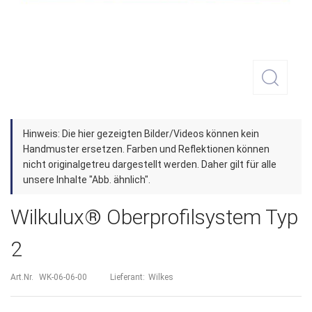
Zum
Hinweis: Die hier gezeigten Bilder/Videos können kein
Anfang
Handmuster ersetzen. Farben und Reflektionen können
der
nicht originalgetreu dargestellt werden. Daher gilt für alle
unsere Inhalte "Abb. ähnlich".
Bildergalerie
springen
Wilkulux® Oberprofilsystem Typ
2
Art.Nr.
WK-06-06-00
Lieferant:
Wilkes