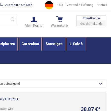
FAQ
Versand & Lieferung
Kontakt
Zuschnitt nach Maß
Suche
Privatkunde
Geschäftskunde
Mein Konto
Warenkorb
ndplatten
Gartenbau
Sonstiges
% Sale %
ion aufsteigend
76/18 Sinus
38,87 €
atten wird