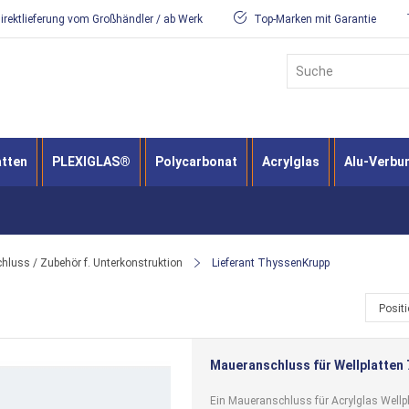
irektlieferung vom Großhändler / ab Werk
Top-Marken mit Garantie
Suche
atten
PLEXIGLAS®
Polycarbonat
Acrylglas
Alu-Verbu
luss / Zubehör f. Unterkonstruktion
Lieferant ThyssenKrupp
Posit
Maueranschluss für Wellplatten 
Ein Maueranschluss für Acrylglas Wellpl