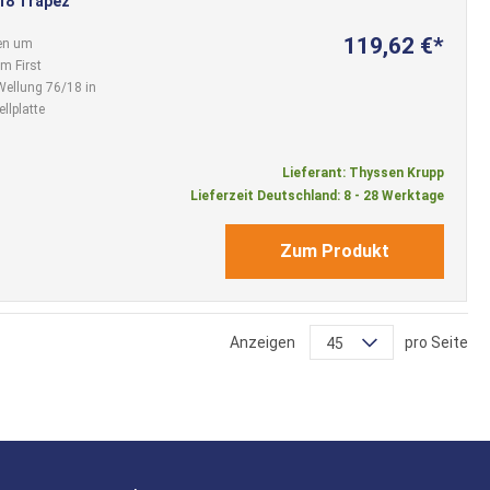
/18 Trapez
119,62 €
den um
m First
 Wellung 76/18 in
llplatte
Lieferant: Thyssen Krupp
Lieferzeit Deutschland: 8 - 28 Werktage
Zum Produkt
Anzeigen
pro Seite
45