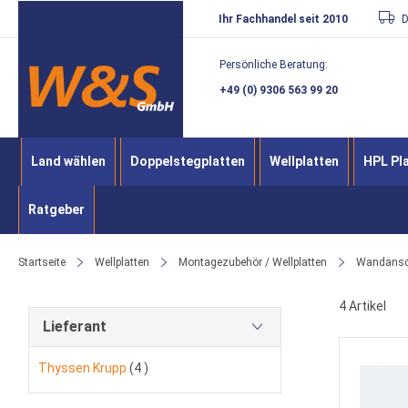
Direkt
Ihr Fachhandel seit 2010
D
zum
Persönliche Beratung:
Inhalt
+49 (0) 9306 563 99 20
Land wählen
Doppelstegplatten
Wellplatten
HPL Pl
Ratgeber
Startseite
Wellplatten
Montagezubehör / Wellplatten
Wandansch
4
Artikel
Lieferant
Artikel
Thyssen Krupp
4