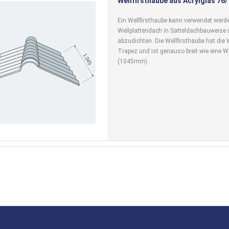
Wellfirsthaube aus Acrylglas 76
Ein Wellfirsthaube kann verwendet wer
Wellplattendach in Satteldachbauweise i
abzudichten. Die Wellfirsthaube hat die
Trapez und ist genauso breit wie eine We
(1045mm).