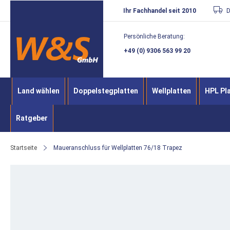
Direkt
Ihr Fachhandel seit 2010
D
zum
Persönliche Beratung:
Inhalt
+49 (0) 9306 563 99 20
Land wählen
Doppelstegplatten
Wellplatten
HPL Pl
Ratgeber
Startseite
Maueranschluss für Wellplatten 76/18 Trapez
Zum
Ende
der
Bildergalerie