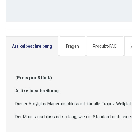
Zum
Anfang
der
Artikelbeschreibung
Fragen
Produkt-FAQ
Bildergalerie
springen
(Preis pro Stück)
Artikelbeschreibung:
Dieser Acrylglas Maueranschluss ist für alle Trapez Wellpla
Der Maueranschluss ist so lang, wie die Standardbreite eine