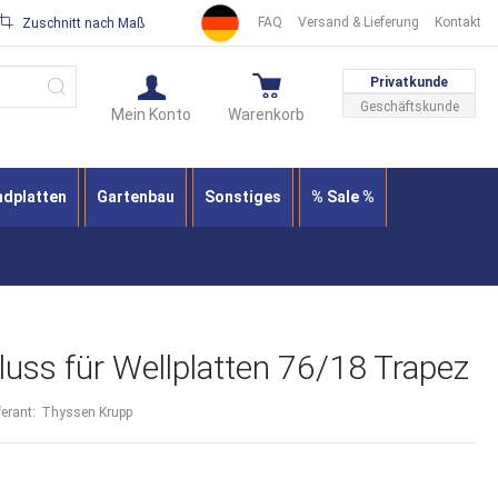
FAQ
Versand & Lieferung
Kontakt
Zuschnitt nach Maß
Suche
Privatkunde
Geschäftskunde
Mein Konto
Warenkorb
ndplatten
Gartenbau
Sonstiges
% Sale %
uss für Wellplatten 76/18 Trapez
ferant:
Thyssen Krupp