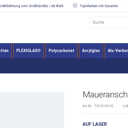
irektlieferung vom Großhändler / ab Werk
Top-Marken mit Garantie
Suche
atten
PLEXIGLAS®
Polycarbonat
Acrylglas
Alu-Verbu
Maueranschl
Art.Nr.
TK-03-09-02
Lie
AUF LAGER