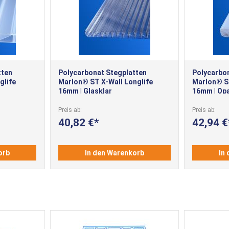
tten
Polycarbonat Stegplatten
Polycarbo
glife
Marlon® ST X-Wall Longlife
Marlon® ST
16mm | Glasklar
16mm | Op
Preis ab
Preis ab
40,82 €
42,94 €
orb
In den Warenkorb
In