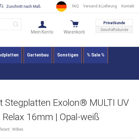
FAQ
Versand & Lieferung
Kontakt
Zuschnitt nach Maß
Suche
Privatkunde
Geschäftskunde
Mein Konto
Warenkorb
ndplatten
Gartenbau
Sonstiges
% Sale %
t Stegplatten Exolon® MULTI UV
 Relax 16mm | Opal-weiß
ferant:
Wilkes