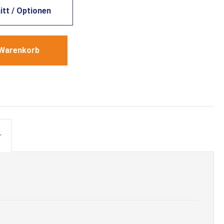
tt / Optionen
 Warenkorb
r