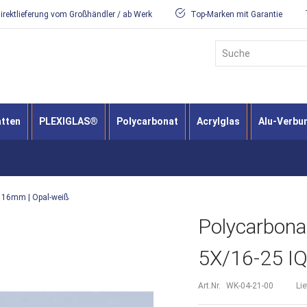
irektlieferung vom Großhändler / ab Werk
Top-Marken mit Garantie
Suche
atten
PLEXIGLAS®
Polycarbonat
Acrylglas
Alu-Verbu
x 16mm | Opal-weiß
Polycarbona
5X/16-25 IQ
Art.Nr.
WK-04-21-00
Lie