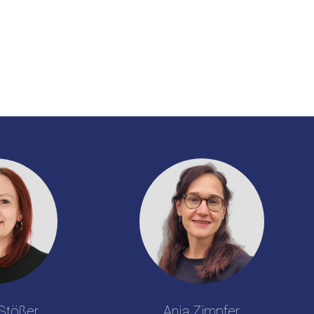
Stößer
Anja Zimpfer