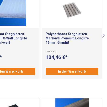
nat Stegplatten
Polycarbonat Stegplatten
 X-Wall Longlife
Marlon® Premium Longlife
al-weiß
16mm | Graphit
Preis ab
104,46 €
 den Warenkorb
In den Warenkorb