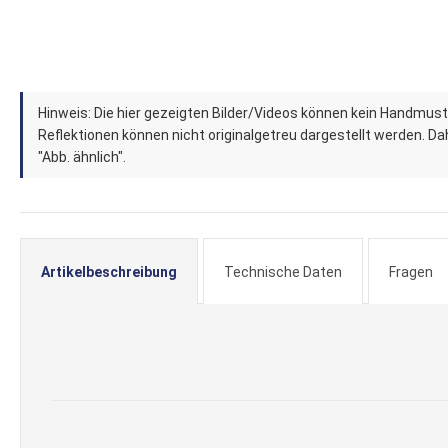
Zum
Hinweis: Die hier gezeigten Bilder/Videos können kein Handmust
Anfang
Reflektionen können nicht originalgetreu dargestellt werden. Dahe
der
"Abb. ähnlich".
Bildergalerie
springen
Artikelbeschreibung
Technische Daten
Fragen