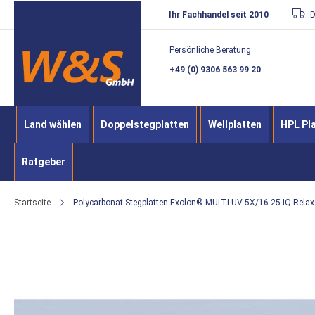
Direkt
Ihr Fachhandel seit 2010
D
zum
Persönliche Beratung:
Inhalt
+49 (0) 9306 563 99 20
Land wählen
Doppelstegplatten
Wellplatten
HPL Pl
Ratgeber
Startseite
Polycarbonat Stegplatten Exolon® MULTI UV 5X/16-25 IQ Rela
Zum
Ende
der
Bildergalerie