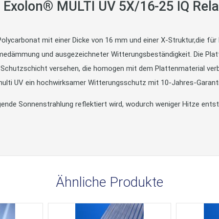
n Exolon® MULTI UV 5X/16-25 IQ Re
lycarbonat mit einer Dicke von 16 mm und einer X-Struktur,die für h
edämmung und ausgezeichneter Witterungsbeständigkeit. Die Platte i
-Schutzschicht versehen, die homogen mit dem Plattenmaterial ver
multi UV ein hochwirksamer Witterungsschutz mit 10-Jahres-Garanti
nde Sonnenstrahlung reflektiert wird, wodurch weniger Hitze entste
Ähnliche Produkte