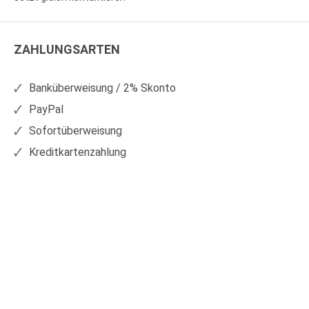
WS
WS
Kunststoffe
Kunststoffe
ZAHLUNGSARTEN
auf
auf
Facebook
Xing
Banküberweisung / 2% Skonto
PayPal
Sofortüberweisung
Kreditkartenzahlung