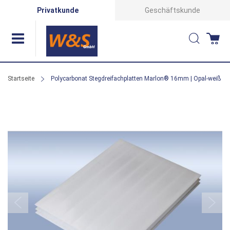
Direkt
Privatkunde
Geschäftskunde
zum
Suche
Wa
Inhalt
Startseite
Polycarbonat Stegdreifachplatten Marlon® 16mm | Opal-weiß
Zum
Ende
der
Bildergalerie
springen