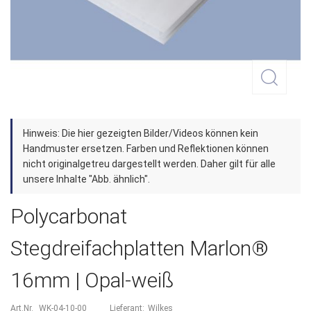
Zum
Hinweis: Die hier gezeigten Bilder/Videos können kein
Anfang
Handmuster ersetzen. Farben und Reflektionen können
der
nicht originalgetreu dargestellt werden. Daher gilt für alle
unsere Inhalte "Abb. ähnlich".
Bildergalerie
springen
Polycarbonat
Stegdreifachplatten Marlon®
16mm | Opal-weiß
Art.Nr.
WK-04-10-00
Lieferant:
Wilkes