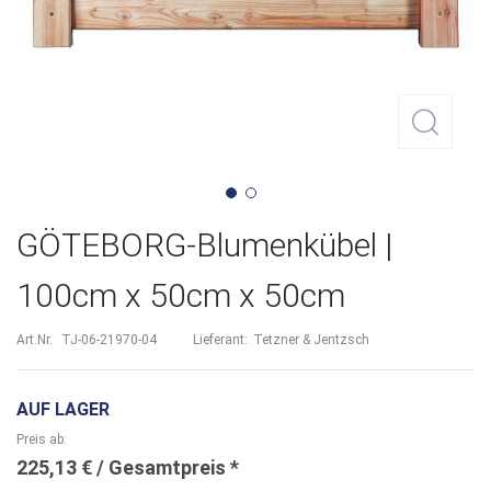
Zum
GÖTEBORG-Blumenkübel |
Anfang
100cm x 50cm x 50cm
der
Bildergalerie
Art.Nr.
TJ-06-21970-04
Lieferant:
Tetzner & Jentzsch
springen
AUF LAGER
Preis ab
225,13 €