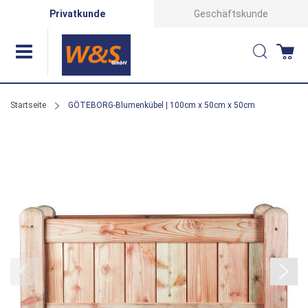
Direkt
Privatkunde
Geschäftskunde
zum
Suche
Wa
Inhalt
Startseite
GÖTEBORG-Blumenkübel | 100cm x 50cm x 50cm
Zum
Ende
der
Bildergalerie
springen