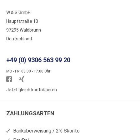
W & S GmbH
Hauptstraße 10
97295 Waldbrunn
Deutschland
+49 (0) 9306 563 99 20
MO - FR: 08.00 - 17.00 Uhr
Besuchen
Besuchen
Sie
Sie
Jetzt gleich kontaktieren
WS
WS
Kunststoffe
Kunststoffe
ZAHLUNGSARTEN
auf
auf
Facebook
Xing
Banküberweisung / 2% Skonto