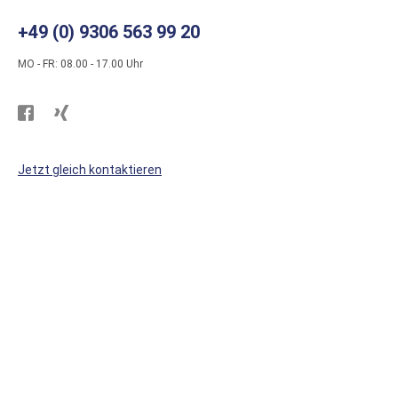
+49 (0) 9306 563 99 20
MO - FR: 08.00 - 17.00 Uhr
Besuchen
Besuchen
Sie
Sie
WS
WS
Jetzt gleich kontaktieren
Kunststoffe
Kunststoffe
auf
auf
Facebook
Xing