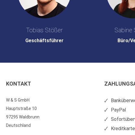
Tobias Stößer
Sabine 
Geschäftsführer
Büro/V
KONTAKT
ZAHLUNGS
W & S GmbH
Banküberwe
Hauptstraße 10
PayPal
97295 Waldbrunn
Sofortüber
Deutschland
Kreditkart