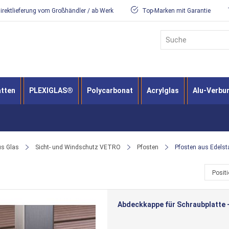
irektlieferung vom Großhändler / ab Werk
Top-Marken mit Garantie
Suche
atten
PLEXIGLAS®
Polycarbonat
Acrylglas
Alu-Verbu
us Glas
Sicht- und Windschutz VETRO
Pfosten
Pfosten aus Edelst
Posit
Abdeckkappe für Schraubplatte -