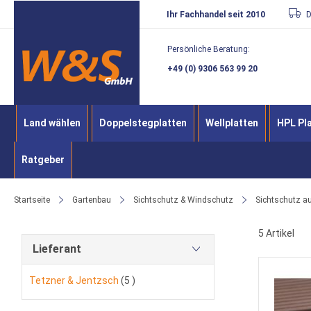
Direkt
Ihr Fachhandel seit 2010
D
zum
Persönliche Beratung:
Inhalt
+49 (0) 9306 563 99 20
Land wählen
Doppelstegplatten
Wellplatten
HPL Pl
Ratgeber
Startseite
Gartenbau
Sichtschutz & Windschutz
Sichtschutz a
5
Artikel
Lieferant
Artikel
Tetzner & Jentzsch
5