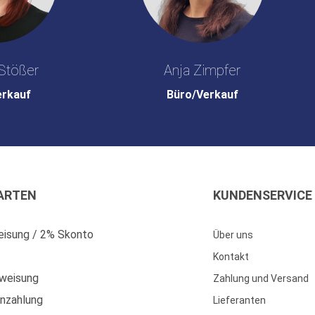
Stößer
Anja Zimpfer
erkauf
Büro/Verkauf
ARTEN
KUNDENSERVICE
isung / 2% Skonto
Über uns
Kontakt
weisung
Zahlung und Versand
enzahlung
Lieferanten