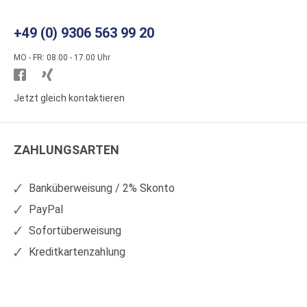
+49 (0) 9306 563 99 20
MO - FR: 08.00 - 17.00 Uhr
Besuchen
Besuchen
Sie
Sie
Jetzt gleich kontaktieren
WS
WS
Kunststoffe
Kunststoffe
ZAHLUNGSARTEN
auf
auf
Facebook
Xing
Banküberweisung / 2% Skonto
PayPal
Sofortüberweisung
Kreditkartenzahlung