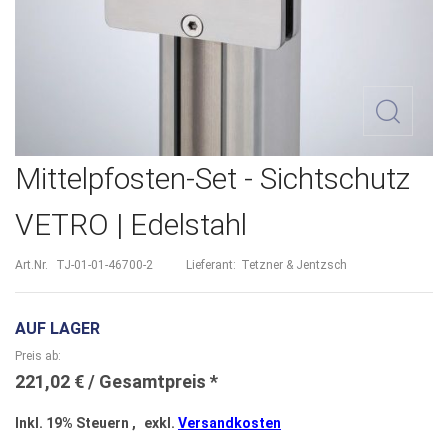
Zum
Mittelpfosten-Set - Sichtschutz
Anfang
VETRO | Edelstahl
der
Bildergalerie
Art.Nr.
TJ-01-01-46700-2
Lieferant:
Tetzner & Jentzsch
springen
AUF LAGER
Preis ab
221,02 €
Inkl. 19% Steuern
,
exkl.
Versandkosten