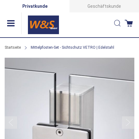
Direkt
Privatkunde
Geschäftskunde
zum
Suche
Wa
Inhalt
Startseite
Mittelpfosten-Set - Sichtschutz VETRO | Edelstahl
Zum
Ende
der
Bildergalerie
springen