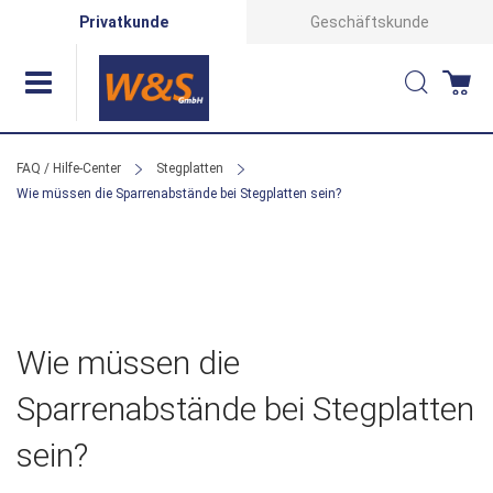
Direkt
Privatkunde
Geschäftskunde
zum
Suche
Wa
Inhalt
FAQ / Hilfe-Center
Stegplatten
Wie müssen die Sparrenabstände bei Stegplatten sein?
Wie müssen die
Sparrenabstände bei Stegplatten
sein?