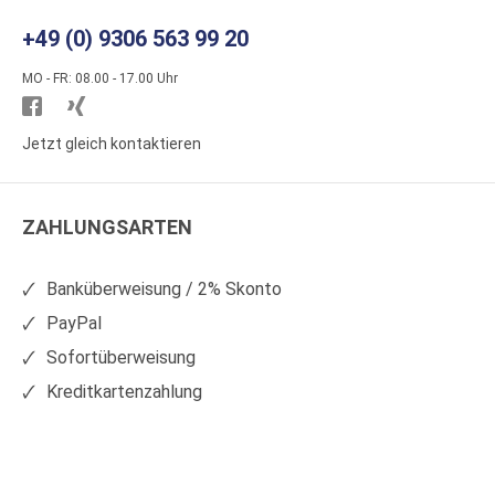
+49 (0) 9306 563 99 20
MO - FR: 08.00 - 17.00 Uhr
Besuchen
Besuchen
Sie
Sie
Jetzt gleich kontaktieren
WS
WS
Kunststoffe
Kunststoffe
ZAHLUNGSARTEN
auf
auf
Facebook
Xing
Banküberweisung / 2% Skonto
PayPal
Sofortüberweisung
Kreditkartenzahlung