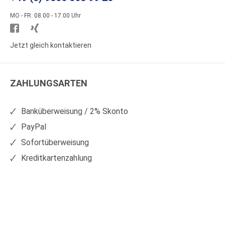
MO - FR: 08.00 - 17.00 Uhr
Besuchen
Besuchen
Sie
Sie
Jetzt gleich kontaktieren
WS
WS
Kunststoffe
Kunststoffe
ZAHLUNGSARTEN
auf
auf
Facebook
Xing
Banküberweisung / 2% Skonto
PayPal
Sofortüberweisung
Kreditkartenzahlung