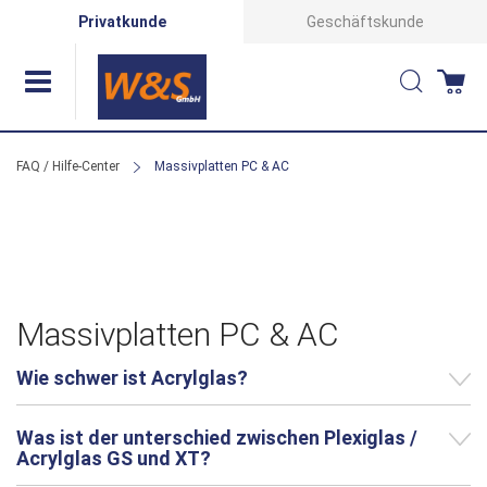
Direkt
Privatkunde
Geschäftskunde
zum
Suche
Wa
Inhalt
FAQ / Hilfe-Center
Massivplatten PC & AC
Massivplatten PC & AC
Wie schwer ist Acrylglas?
Was ist der unterschied zwischen Plexiglas /
Acrylglas GS und XT?