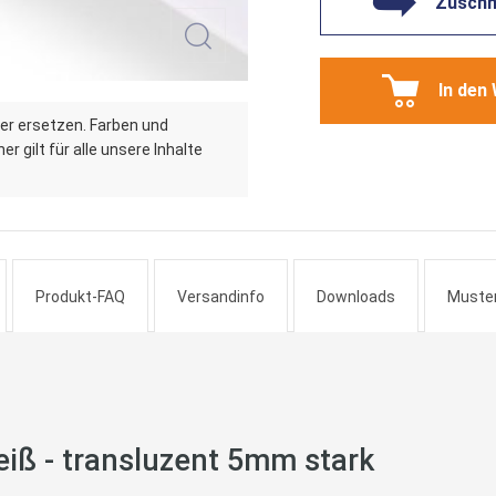
Zuschni
In den
er ersetzen. Farben und
r gilt für alle unsere Inhalte
Produkt-FAQ
Versandinfo
Downloads
Muste
iß - transluzent 5mm stark