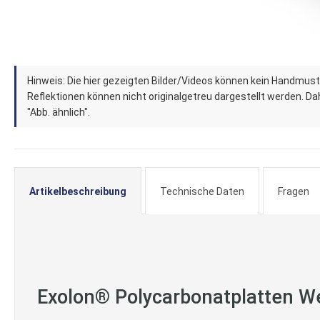
Zum
Hinweis: Die hier gezeigten Bilder/Videos können kein Handmust
Anfang
Reflektionen können nicht originalgetreu dargestellt werden. Dahe
der
"Abb. ähnlich".
Bildergalerie
springen
Artikelbeschreibung
Technische Daten
Fragen
Exolon® Polycarbonatplatten We