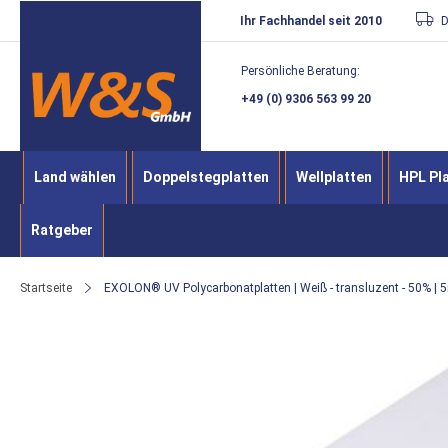
Direkt
Ihr Fachhandel seit 2010
D
zum
Persönliche Beratung:
Inhalt
+49 (0) 9306 563 99 20
Land wählen
Doppelstegplatten
Wellplatten
HPL Pl
Ratgeber
Startseite
EXOLON® UV Polycarbonatplatten | Weiß - transluzent - 50% | 5
Zum
Ende
der
Bildergalerie