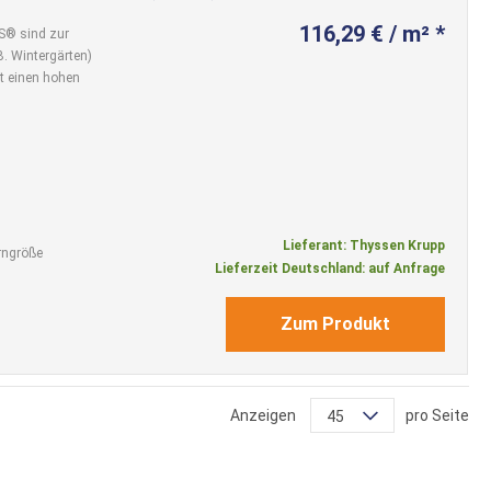
116,29 € / m² *
S® sind zur
. Wintergärten)
et einen hohen
Lieferant: Thyssen Krupp
rngröße
Lieferzeit Deutschland: auf Anfrage
Zum Produkt
Anzeigen
pro Seite
45