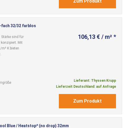
Zum Produkt
-fach 32/32 farblos
106,13 € / m² *
Stärke sind für
onzipiert. Mit
/m² K bieten
.
Lieferant: Thyssen Krupp
rngröße
Lieferzeit Deutschland: auf Anfrage
Zum Produkt
Cool Blue / Heatstop* (no drop) 32mm