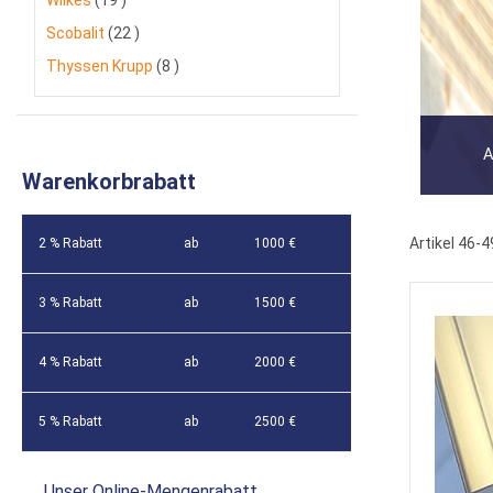
Artikel
Scobalit
22
Artikel
Thyssen Krupp
8
A
Warenkorbrabatt
Artikel
46
-
4
2 % Rabatt
ab
1000 €
3 % Rabatt
ab
1500 €
4 % Rabatt
ab
2000 €
5 % Rabatt
ab
2500 €
Unser Online-Mengenrabatt