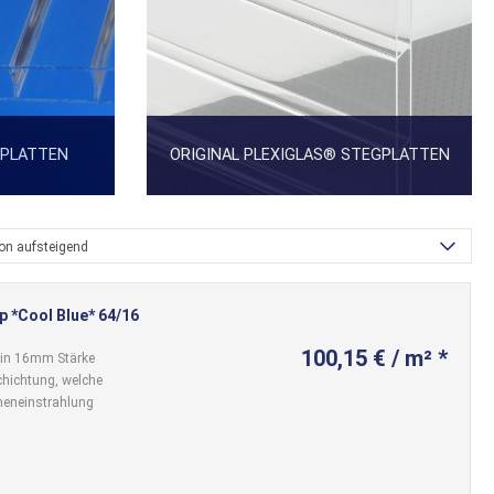
GPLATTEN
ORIGINAL PLEXIGLAS® STEGPLATTEN
ion aufsteigend
p *Cool Blue* 64/16
100,15 € / m² *
 in 16mm Stärke
schichtung, welche
neneinstrahlung