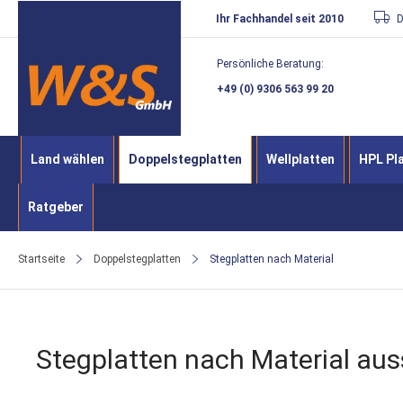
Direkt
Ihr Fachhandel seit 2010
D
zum
Persönliche Beratung:
Inhalt
+49 (0) 9306 563 99 20
Land wählen
Doppelstegplatten
Wellplatten
HPL Pl
Ratgeber
Startseite
Doppelstegplatten
Stegplatten nach Material
Stegplatten nach Material au