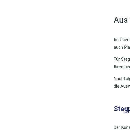
Aus 
Im Über
auch Pl
Für Steg
Ihren he
Nachfolg
die Ausw
Stegp
Der Kuns