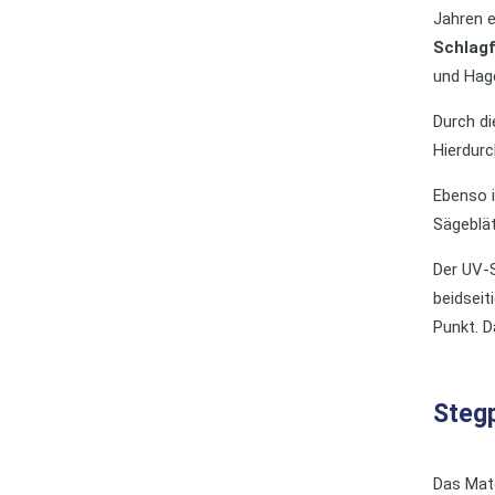
Jahren e
Schlagf
und Hage
Durch di
Hierdurc
Ebenso i
Sägeblä
Der UV-S
beidseit
Punkt. D
Stegp
Das Mate