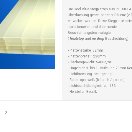
Die Cool Blue Stegplatten aus PLEXIGLA
Überdachung geschlossener Räume (z.B
entwickelt worden. Diese Stegplatte biet
Isolationswert und die neueste
Beschichtungstechnologie
(
Heatstop
und
no
drop
Beschichtung).
- Plattenstärke: 32mm
- Plattenbreite: 1230mm
- Flächengewicht: 5400g/m²
- Hagelsicher: bis 1 Joule und 20mm Ko
- Lichtbrechung: sehr gering
- Farbe: opal-weiß (bläulich / golden)
- Lichtdurchlässigkeit: ca. 18%
- Hersteller: Evonik
ite
Sie lesen gerade Seite
2