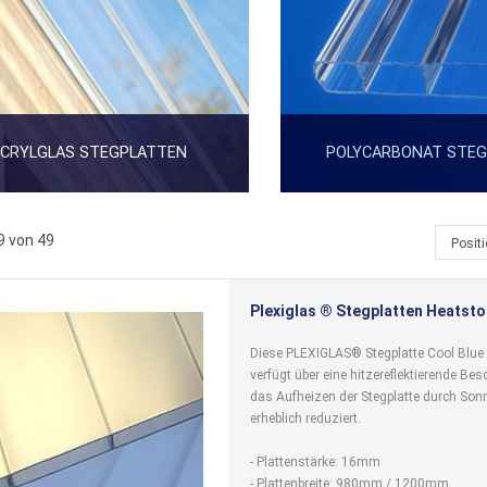
CRYLGLAS STEGPLATTEN
POLYCARBONAT STE
9
von
49
Posit
Plexiglas ® Stegplatten Heatsto
Diese PLEXIGLAS® Stegplatte Cool Blue
verfügt über eine hitzereflektierende Be
das Aufheizen der Stegplatte durch Son
erheblich reduziert.
- Plattenstärke: 16mm
- Plattenbreite: 980mm / 1200mm