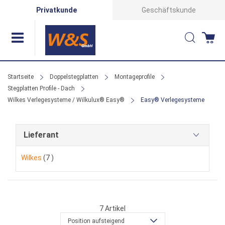
Direkt
Privatkunde
Geschäftskunde
zum
Suche
Wa
Inhalt
Startseite
Doppelstegplatten
Montageprofile
Stegplatten Profile - Dach
Wilkes Verlegesysteme / Wilkulux® Easy®
Easy® Verlegesysteme
Lieferant
Artikel
Wilkes
7
7
Artikel
Position aufsteigend