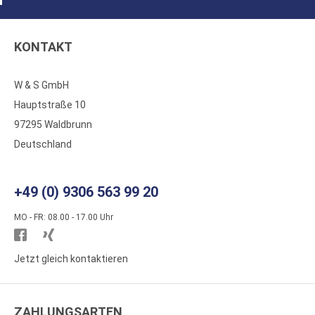
KONTAKT
W & S GmbH
Hauptstraße 10
97295 Waldbrunn
Deutschland
+49 (0) 9306 563 99 20
MO - FR: 08.00 - 17.00 Uhr
Besuchen
Besuchen
Sie
Sie
Jetzt gleich kontaktieren
WS
WS
Kunststoffe
Kunststoffe
ZAHLUNGSARTEN
auf
auf