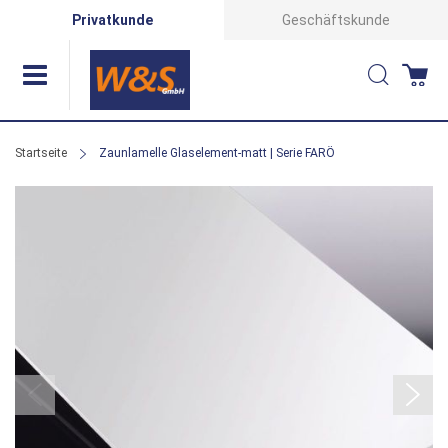
Direkt
Privatkunde
Geschäftskunde
zum
Suche
Wa
Inhalt
Startseite
Zaunlamelle Glaselement-matt | Serie FARÖ
Zum
Ende
der
Bildergalerie
springen