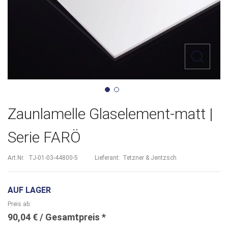
Zum
Zaunlamelle Glaselement-matt |
Anfang
Serie FARÖ
der
Bildergalerie
Art.Nr.
TJ-01-03-44800-5
Lieferant:
Tetzner & Jentzsch
springen
AUF LAGER
Preis ab
90,04 €