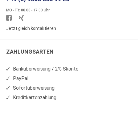
MO - FR: 08.00 - 17.00 Uhr
Besuchen
Besuchen
Sie
Sie
Jetzt gleich kontaktieren
WS
WS
Kunststoffe
Kunststoffe
ZAHLUNGSARTEN
auf
auf
Facebook
Xing
Banküberweisung / 2% Skonto
PayPal
Sofortüberweisung
Kreditkartenzahlung