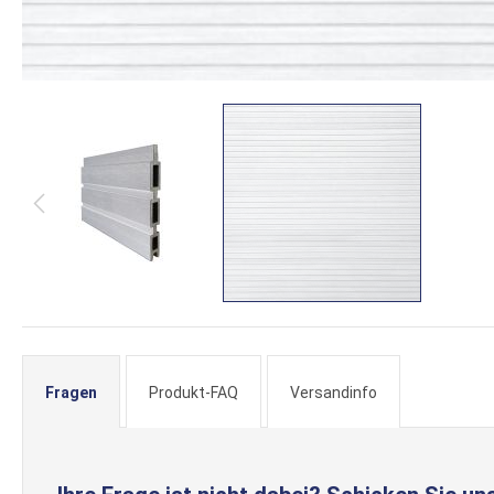
Zum
Anfang
der
Fragen
Produkt-FAQ
Versandinfo
Bildergalerie
springen