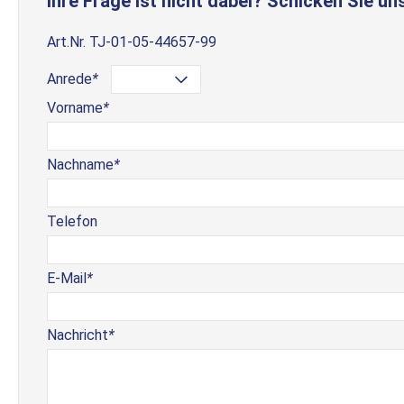
Ihre Frage ist nicht dabei? Schicken Sie uns
Art.Nr.
TJ-01-05-44657-99
Anrede
*
Vorname
*
Nachname
*
Telefon
E-Mail
*
Nachricht
*