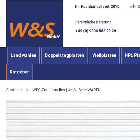
Direkt
Ihr Fachhandel seit 2010
D
zum
Persönliche Beratung:
Inhalt
+49 (0) 9306 563 99 20
Land wählen
Doppelstegplatten
Wellplatten
HPL Pl
Ratgeber
Startseite
WPC Zaunlamellen | weiß | Serie WAREN
Zum
Ende
der
Bildergalerie