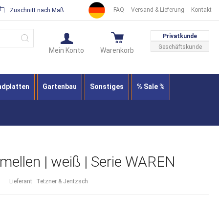
FAQ
Versand & Lieferung
Kontakt
Zuschnitt nach Maß
Suche
Privatkunde
Geschäftskunde
Mein Konto
Warenkorb
ndplatten
Gartenbau
Sonstiges
% Sale %
ellen | weiß | Serie WAREN
Lieferant:
Tetzner & Jentzsch