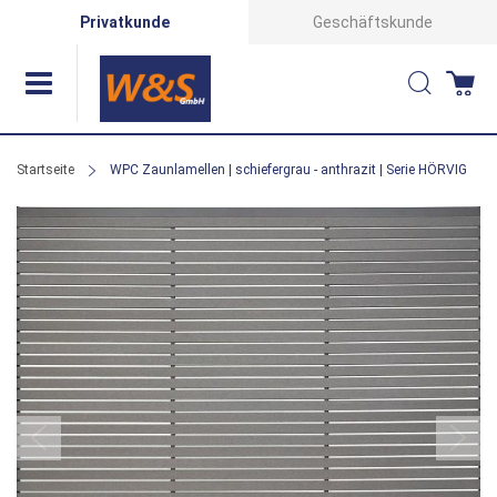
Direkt
Privatkunde
Geschäftskunde
zum
Suche
Wa
Inhalt
Startseite
WPC Zaunlamellen | schiefergrau - anthrazit | Serie HÖRVIG
Zum
Ende
der
Bildergalerie
springen