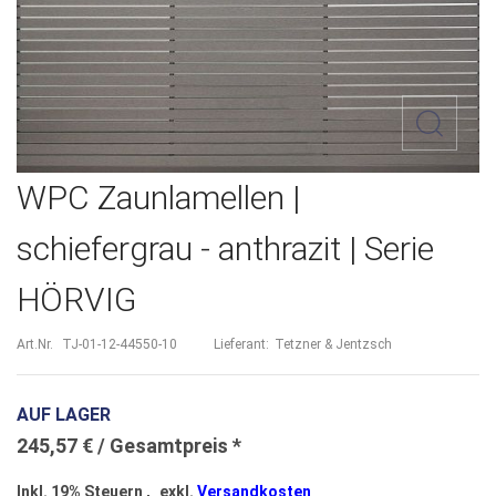
Zum
WPC Zaunlamellen |
Anfang
schiefergrau - anthrazit | Serie
der
HÖRVIG
Bildergalerie
springen
Art.Nr.
TJ-01-12-44550-10
Lieferant:
Tetzner & Jentzsch
AUF LAGER
245,57 €
Inkl. 19% Steuern
,
exkl.
Versandkosten