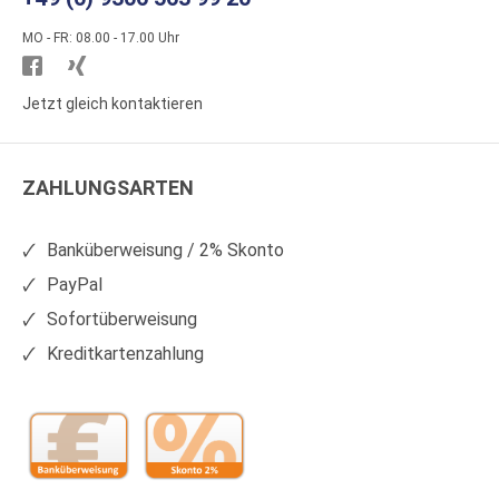
MO - FR: 08.00 - 17.00 Uhr
Besuchen
Besuchen
Sie
Sie
Jetzt gleich kontaktieren
WS
WS
Kunststoffe
Kunststoffe
ZAHLUNGSARTEN
auf
auf
Facebook
Xing
Banküberweisung / 2% Skonto
PayPal
Sofortüberweisung
Kreditkartenzahlung