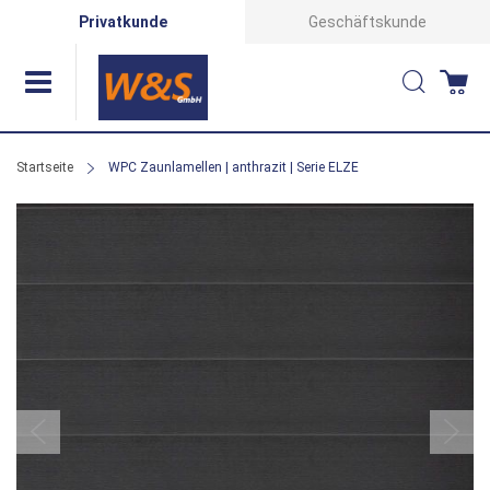
Direkt
Privatkunde
Geschäftskunde
zum
Suche
Wa
Inhalt
Startseite
WPC Zaunlamellen | anthrazit | Serie ELZE
Zum
Ende
der
Bildergalerie
springen