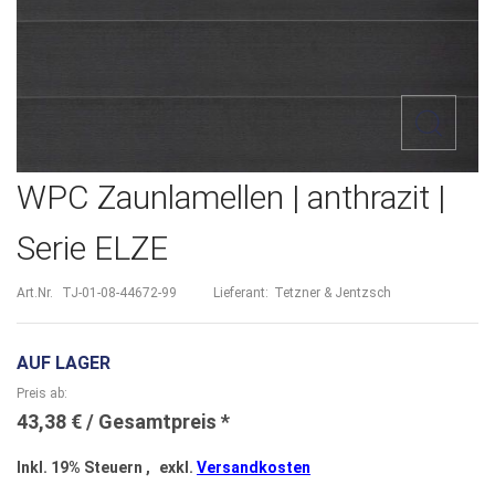
Zum
WPC Zaunlamellen | anthrazit |
Anfang
Serie ELZE
der
Bildergalerie
Art.Nr.
TJ-01-08-44672-99
Lieferant:
Tetzner & Jentzsch
springen
AUF LAGER
Preis ab
43,38 €
Inkl. 19% Steuern
,
exkl.
Versandkosten