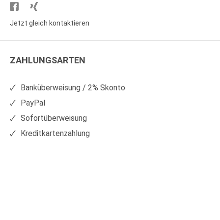
Besuchen
Besuchen
Sie
Sie
Jetzt gleich kontaktieren
WS
WS
Kunststoffe
Kunststoffe
ZAHLUNGSARTEN
auf
auf
Facebook
Xing
Banküberweisung / 2% Skonto
PayPal
Sofortüberweisung
Kreditkartenzahlung