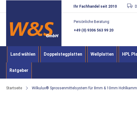
Direkt
Ihr Fachhandel seit 2010
D
zum
Persönliche Beratung:
Inhalt
+49 (0) 9306 563 99 20
Land wählen
Doppelstegplatten
Wellplatten
HPL Pl
Ratgeber
Startseite
Wilkulux® Sprossenmittelsystem für 8mm & 10mm Hohlkamme
Zum
Ende
der
Bildergalerie