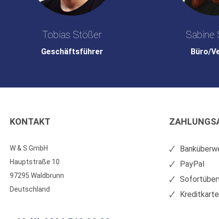
Tobias Stößer
Sabine 
Geschäftsführer
Büro/V
KONTAKT
ZAHLUNGS
W & S GmbH
Banküberwe
Hauptstraße 10
PayPal
97295 Waldbrunn
Sofortüber
Deutschland
Kreditkart