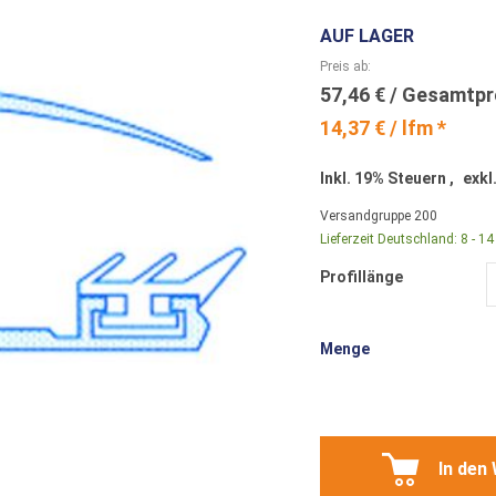
AUF LAGER
Preis ab
57,46 €
14,37 € / lfm *
Inkl. 19% Steuern
,
exkl
Versandgruppe
200
Lieferzeit Deutschland:
8 - 1
Profillänge
Menge
In den