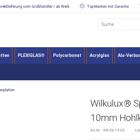
irektlieferung vom Großhändler / ab Werk
Top-Marken mit Garantie
Suche
atten
PLEXIGLAS®
Polycarbonat
Acrylglas
Alu-Verbu
rplatten
Wilkulux® S
10mm Hohlk
Art.Nr.
WK-06-19-00
Lie