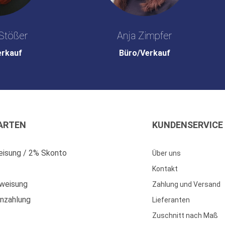
Stößer
Anja Zimpfer
erkauf
Büro/Verkauf
ARTEN
KUNDENSERVICE
isung / 2% Skonto
Über uns
Kontakt
weisung
Zahlung und Versand
enzahlung
Lieferanten
Zuschnitt nach Maß