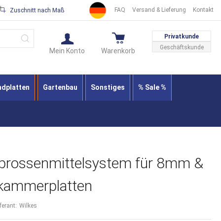
FAQ
Versand & Lieferung
Kontakt
Zuschnitt nach Maß
Suche
Privatkunde
Geschäftskunde
Mein Konto
Warenkorb
ndplatten
Gartenbau
Sonstiges
% Sale %
prossenmittelsystem für 8mm &
ammerplatten
ferant:
Wilkes