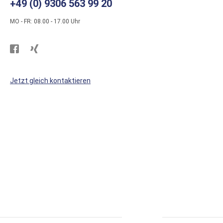
+49 (0) 9306 563 99 20
MO - FR: 08.00 - 17.00 Uhr
Besuchen
Besuchen
Sie
Sie
WS
WS
Jetzt gleich kontaktieren
Kunststoffe
Kunststoffe
auf
auf
Facebook
Xing