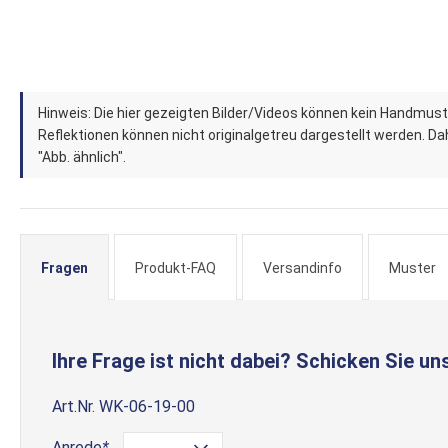
Zum
Hinweis: Die hier gezeigten Bilder/Videos können kein Handmust
Anfang
Reflektionen können nicht originalgetreu dargestellt werden. Dahe
der
"Abb. ähnlich".
Bildergalerie
springen
Fragen
Produkt-FAQ
Versandinfo
Muster
Ihre Frage ist nicht dabei? Schicken Sie uns
Art.Nr.
WK-06-19-00
Anrede
*