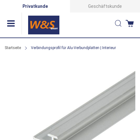
Direkt
Privatkunde
Geschäftskunde
zum
Suche
Wa
Inhalt
Startseite
Verbindungsprofil für Alu-Verbundplatten | Interieur
Zum
Ende
der
Bildergalerie
springen