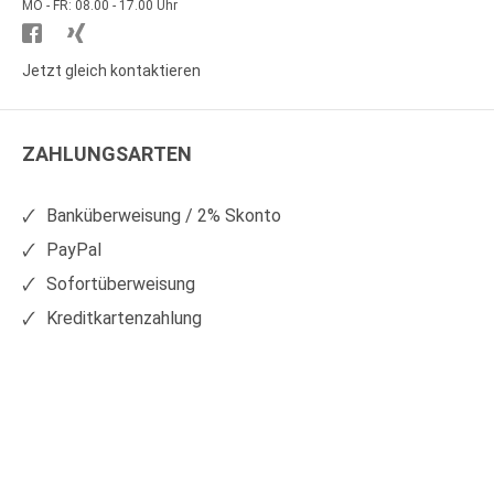
MO - FR: 08.00 - 17.00 Uhr
Besuchen
Besuchen
Sie
Sie
Jetzt gleich kontaktieren
WS
WS
Kunststoffe
Kunststoffe
ZAHLUNGSARTEN
auf
auf
Facebook
Xing
Banküberweisung / 2% Skonto
PayPal
Sofortüberweisung
Kreditkartenzahlung