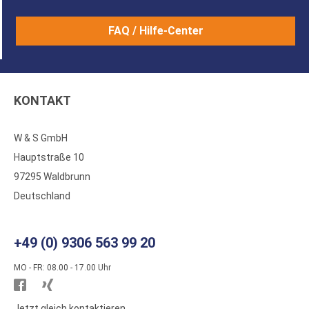
FAQ / Hilfe-Center
KONTAKT
W & S GmbH
Hauptstraße 10
97295 Waldbrunn
Deutschland
+49 (0) 9306 563 99 20
MO - FR: 08.00 - 17.00 Uhr
Besuchen
Besuchen
Sie
Sie
Jetzt gleich kontaktieren