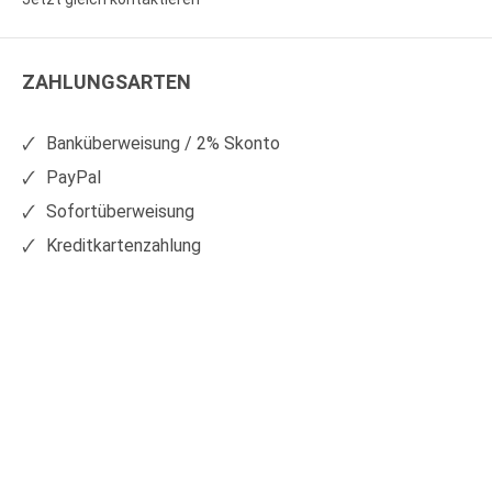
WS
WS
Kunststoffe
Kunststoffe
ZAHLUNGSARTEN
auf
auf
Facebook
Xing
Banküberweisung / 2% Skonto
PayPal
Sofortüberweisung
Kreditkartenzahlung