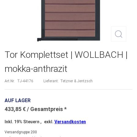
Zum
Tor Komplettset | WOLLBACH |
Anfang
mokka-anthrazit
der
Bildergalerie
Art.Nr.
TJ-44176
Lieferant:
Tetzner & Jentzsch
springen
AUF LAGER
433,85 €
Inkl. 19% Steuern
,
exkl.
Versandkosten
Versandgruppe
200