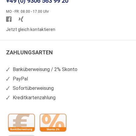
+49 (0) 9306 563 99 20
MO - FR: 08.00 - 17.00 Uhr
Besuchen
Besuchen
Sie
Sie
Jetzt gleich kontaktieren
WS
WS
Kunststoffe
Kunststoffe
ZAHLUNGSARTEN
auf
auf
Facebook
Xing
Banküberweisung / 2% Skonto
PayPal
Sofortüberweisung
Kreditkartenzahlung