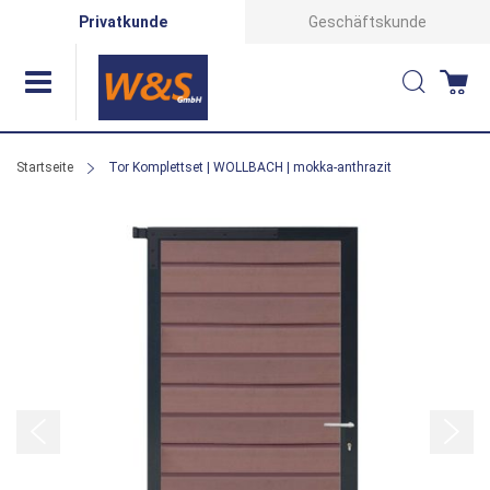
Direkt
Privatkunde
Geschäftskunde
zum
Suche
Wa
Inhalt
Startseite
Tor Komplettset | WOLLBACH | mokka-anthrazit
Zum
Ende
der
Bildergalerie
springen