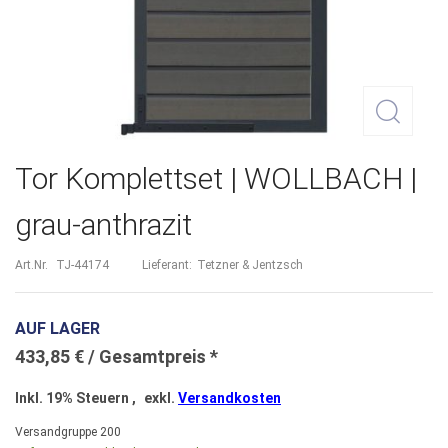
Zum
Tor Komplettset | WOLLBACH |
Anfang
grau-anthrazit
der
Bildergalerie
Art.Nr.
TJ-44174
Lieferant:
Tetzner & Jentzsch
springen
AUF LAGER
433,85 €
Inkl. 19% Steuern
,
exkl.
Versandkosten
Versandgruppe
200