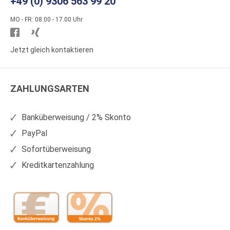
+49 (0) 9306 563 99 20
MO - FR: 08.00 - 17.00 Uhr
Besuchen
Besuchen
Sie
Sie
Jetzt gleich kontaktieren
WS
WS
Kunststoffe
Kunststoffe
ZAHLUNGSARTEN
auf
auf
Facebook
Xing
Banküberweisung / 2% Skonto
PayPal
Sofortüberweisung
Kreditkartenzahlung