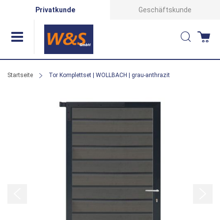
Direkt
Privatkunde
Geschäftskunde
zum
Suche
Wa
Inhalt
Startseite
Tor Komplettset | WOLLBACH | grau-anthrazit
Zum
Ende
der
Bildergalerie
springen