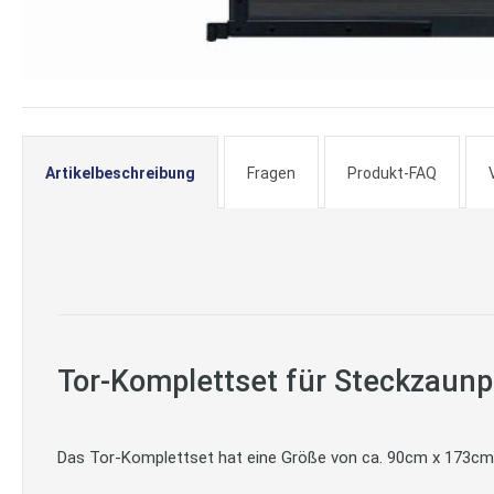
Zum
Anfang
der
Artikelbeschreibung
Fragen
Produkt-FAQ
Bildergalerie
springen
Tor-Komplettset für Steckzaun
Das Tor-Komplettset hat eine Größe von ca. 90cm x 173cm.