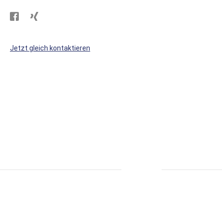
Besuchen
Besuchen
Sie
Sie
WS
WS
Jetzt gleich kontaktieren
Kunststoffe
Kunststoffe
auf
auf
Facebook
Xing
* alle Preise inkl. MwSt., zzgl. Versand.
S