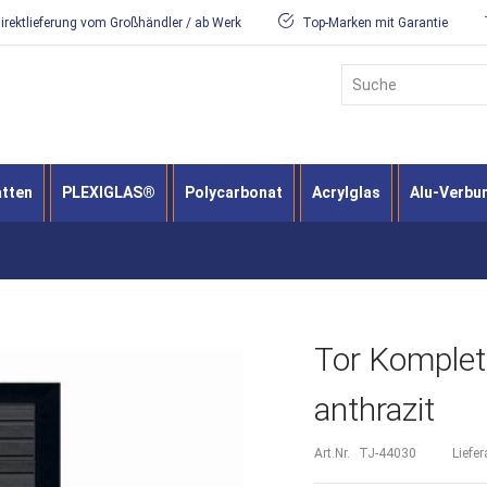
irektlieferung vom Großhändler / ab Werk
Top-Marken mit Garantie
Suche
atten
PLEXIGLAS®
Polycarbonat
Acrylglas
Alu-Verbu
Tor Komplett
anthrazit
Art.Nr.
TJ-44030
Liefer