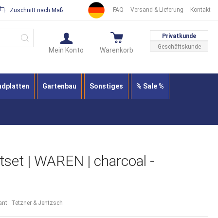
FAQ
Versand & Lieferung
Kontakt
Zuschnitt nach Maß
Suche
Privatkunde
Geschäftskunde
Mein Konto
Warenkorb
ndplatten
Gartenbau
Sonstiges
% Sale %
set | WAREN | charcoal -
ant:
Tetzner & Jentzsch