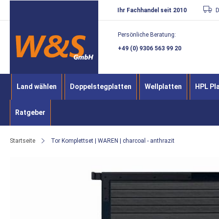
Direkt
Ihr Fachhandel seit 2010
D
zum
Persönliche Beratung:
Inhalt
+49 (0) 9306 563 99 20
Land wählen
Doppelstegplatten
Wellplatten
HPL Pl
Ratgeber
Startseite
Tor Komplettset | WAREN | charcoal - anthrazit
Zum
Ende
der
Bildergalerie