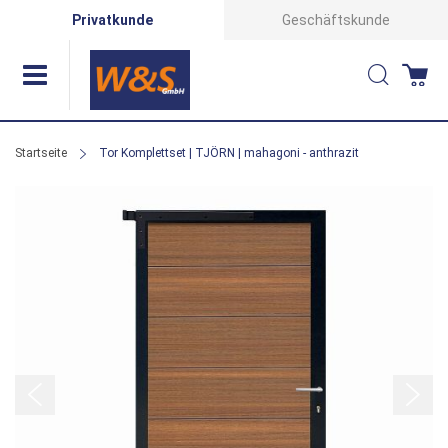
Direkt
Privatkunde
Geschäftskunde
zum
Suche
Wa
Inhalt
Startseite
Tor Komplettset | TJÖRN | mahagoni - anthrazit
Zum
Ende
der
Bildergalerie
springen