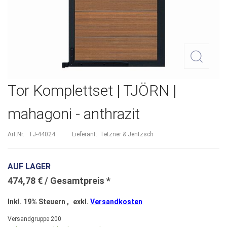
Zum
Tor Komplettset | TJÖRN |
Anfang
mahagoni - anthrazit
der
Bildergalerie
Art.Nr.
TJ-44024
Lieferant:
Tetzner & Jentzsch
springen
AUF LAGER
474,78 €
Inkl. 19% Steuern
,
exkl.
Versandkosten
Versandgruppe
200