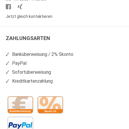
Besuchen
Besuchen
Sie
Sie
Jetzt gleich kontaktieren
WS
WS
Kunststoffe
Kunststoffe
ZAHLUNGSARTEN
auf
auf
Facebook
Xing
Banküberweisung / 2% Skonto
PayPal
Sofortüberweisung
Kreditkartenzahlung