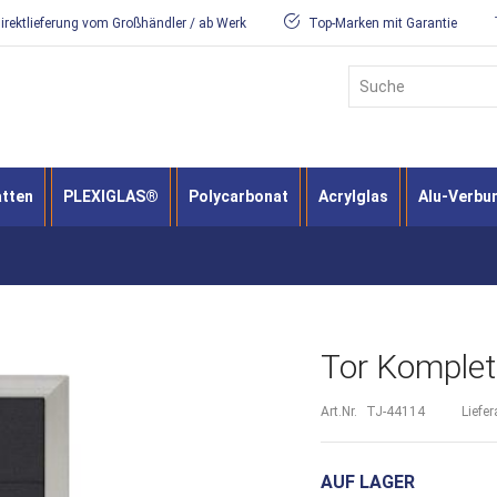
irektlieferung vom Großhändler / ab Werk
Top-Marken mit Garantie
Suche
atten
PLEXIGLAS®
Polycarbonat
Acrylglas
Alu-Verbu
Tor Komplett
Art.Nr.
TJ-44114
Liefer
AUF LAGER