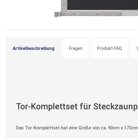
Zum
Anfang
der
Artikelbeschreibung
Fragen
Produkt-FAQ
Bildergalerie
springen
Tor-Komplettset für Steckzaun
Das Tor-Komplettset hat eine Größe von ca. 90cm x 173cm.