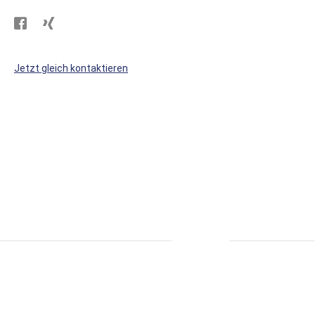
Besuchen
Besuchen
Sie
Sie
WS
WS
Jetzt gleich kontaktieren
Kunststoffe
Kunststoffe
auf
auf
Facebook
Xing
* alle Preise inkl. MwSt., zzgl. Versand.
S