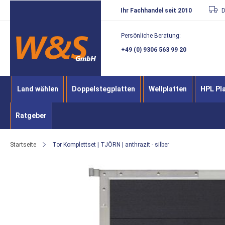
Direkt
Ihr Fachhandel seit 2010
D
zum
Persönliche Beratung:
Inhalt
+49 (0) 9306 563 99 20
Land wählen
Doppelstegplatten
Wellplatten
HPL Pl
Ratgeber
Startseite
Tor Komplettset | TJÖRN | anthrazit - silber
Zum
Ende
der
Bildergalerie