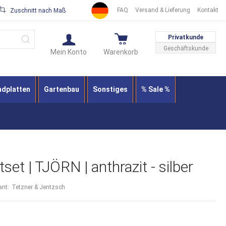
FAQ
Versand & Lieferung
Kontakt
Zuschnitt nach Maß
Suche
Privatkunde
Geschäftskunde
Mein Konto
Warenkorb
ndplatten
Gartenbau
Sonstiges
% Sale %
set | TJÖRN | anthrazit - silber
ant:
Tetzner & Jentzsch