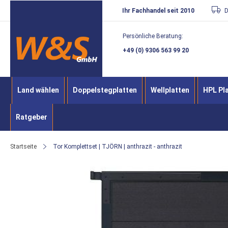
Direkt
Ihr Fachhandel seit 2010
D
zum
Persönliche Beratung:
Inhalt
+49 (0) 9306 563 99 20
Land wählen
Doppelstegplatten
Wellplatten
HPL Pl
Ratgeber
Startseite
Tor Komplettset | TJÖRN | anthrazit - anthrazit
Zum
Ende
der
Bildergalerie