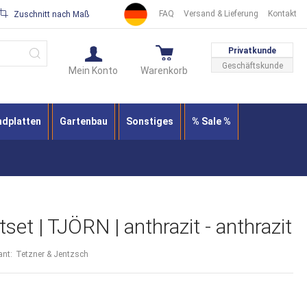
FAQ
Versand & Lieferung
Kontakt
Zuschnitt nach Maß
Suche
Privatkunde
Geschäftskunde
Mein Konto
Warenkorb
ndplatten
Gartenbau
Sonstiges
% Sale %
set | TJÖRN | anthrazit - anthrazit
ant:
Tetzner & Jentzsch