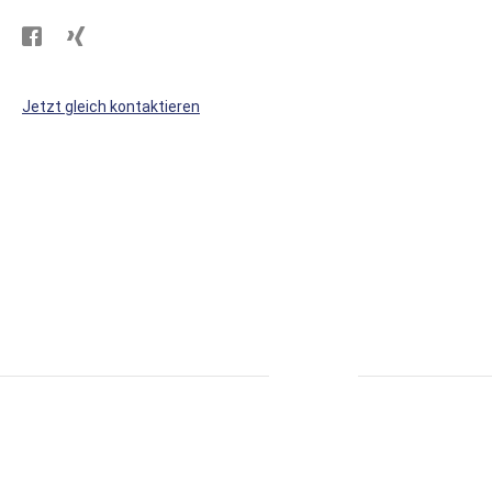
Besuchen
Besuchen
Sie
Sie
WS
WS
Jetzt gleich kontaktieren
Kunststoffe
Kunststoffe
auf
auf
Facebook
Xing
* alle Preise inkl. MwSt., zzgl. Versand.
S