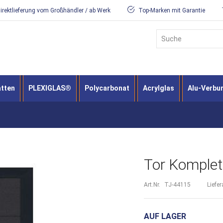
irektlieferung vom Großhändler / ab Werk
Top-Marken mit Garantie
Suche
atten
PLEXIGLAS®
Polycarbonat
Acrylglas
Alu-Verbu
Tor Komplett
Art.Nr.
TJ-44115
Liefer
AUF LAGER