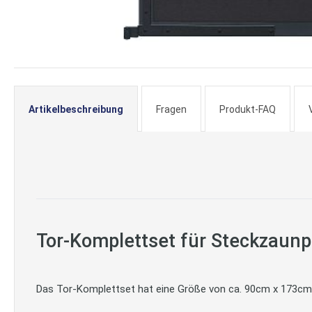
Zum
Anfang
der
Artikelbeschreibung
Fragen
Produkt-FAQ
Bildergalerie
springen
Tor-Komplettset für Steckzaun
Das Tor-Komplettset hat eine Größe von ca. 90cm x 173cm.