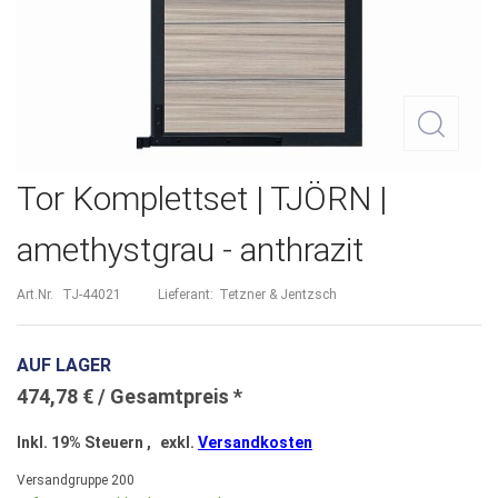
Zum
Tor Komplettset | TJÖRN |
Anfang
amethystgrau - anthrazit
der
Bildergalerie
Art.Nr.
TJ-44021
Lieferant:
Tetzner & Jentzsch
springen
AUF LAGER
474,78 €
Inkl. 19% Steuern
,
exkl.
Versandkosten
Versandgruppe
200