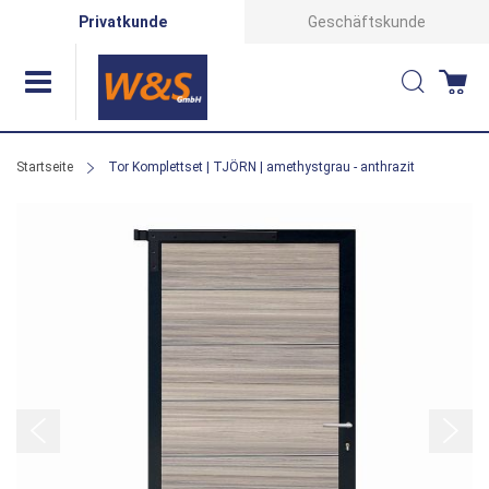
Direkt
Privatkunde
Geschäftskunde
zum
Suche
Wa
Inhalt
Startseite
Tor Komplettset | TJÖRN | amethystgrau - anthrazit
Zum
Ende
der
Bildergalerie
springen