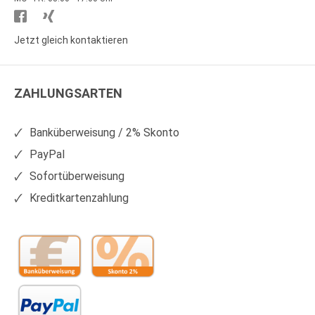
Besuchen
Besuchen
Sie
Sie
Jetzt gleich kontaktieren
WS
WS
Kunststoffe
Kunststoffe
ZAHLUNGSARTEN
auf
auf
Facebook
Xing
Banküberweisung / 2% Skonto
PayPal
Sofortüberweisung
Kreditkartenzahlung