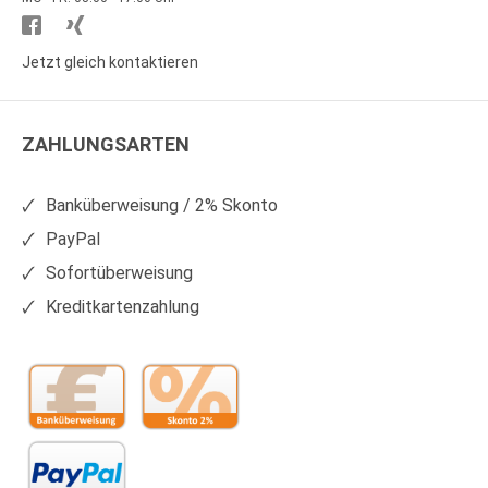
Besuchen
Besuchen
Sie
Sie
Jetzt gleich kontaktieren
WS
WS
Kunststoffe
Kunststoffe
ZAHLUNGSARTEN
auf
auf
Facebook
Xing
Banküberweisung / 2% Skonto
PayPal
Sofortüberweisung
Kreditkartenzahlung