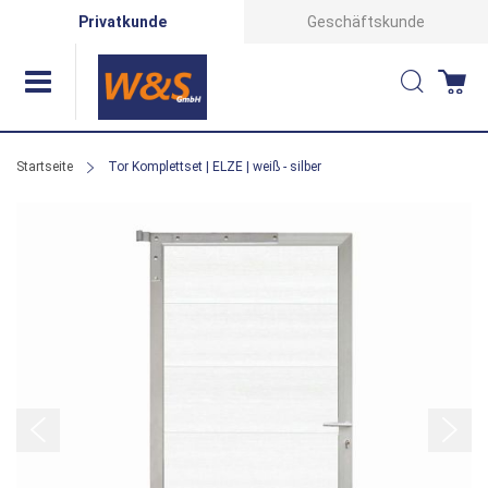
Direkt
Privatkunde
Geschäftskunde
zum
Suche
Wa
Inhalt
Startseite
Tor Komplettset | ELZE | weiß - silber
Zum
Ende
der
Bildergalerie
springen