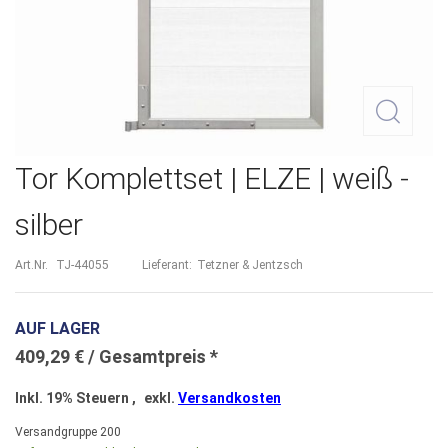
Zum
Tor Komplettset | ELZE | weiß -
Anfang
silber
der
Bildergalerie
Art.Nr.
TJ-44055
Lieferant:
Tetzner & Jentzsch
springen
AUF LAGER
409,29 €
Inkl. 19% Steuern
,
exkl.
Versandkosten
Versandgruppe
200