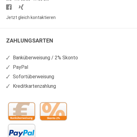
Besuchen
Besuchen
Sie
Sie
Jetzt gleich kontaktieren
WS
WS
Kunststoffe
Kunststoffe
ZAHLUNGSARTEN
auf
auf
Facebook
Xing
Banküberweisung / 2% Skonto
PayPal
Sofortüberweisung
Kreditkartenzahlung