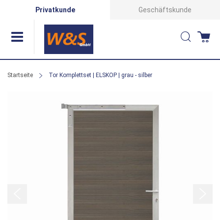
Direkt
Privatkunde
Geschäftskunde
zum
Suche
Wa
Inhalt
Startseite
Tor Komplettset | ELSKOP | grau - silber
Zum
Ende
der
Bildergalerie
springen