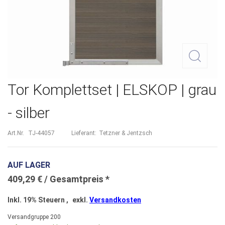
Zum
Tor Komplettset | ELSKOP | grau
Anfang
- silber
der
Bildergalerie
Art.Nr.
TJ-44057
Lieferant:
Tetzner & Jentzsch
springen
AUF LAGER
409,29 €
Inkl. 19% Steuern
,
exkl.
Versandkosten
Versandgruppe
200