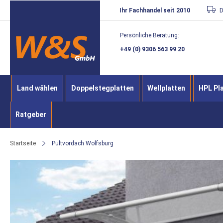
Direkt
Ihr Fachhandel seit 2010
D
zum
Persönliche Beratung:
Inhalt
+49 (0) 9306 563 99 20
Land wählen
Doppelstegplatten
Wellplatten
HPL Pl
Ratgeber
Startseite
Pultvordach Wolfsburg
Zum
Ende
der
Bildergalerie