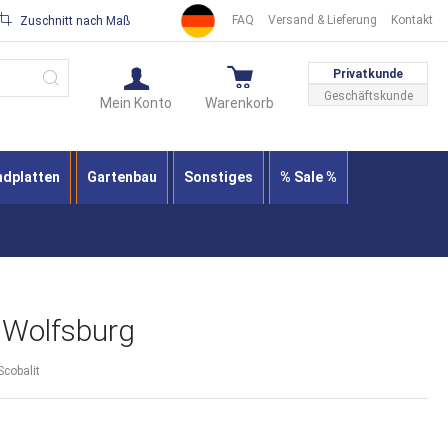
FAQ
Versand & Lieferung
Kontakt
Zuschnitt nach Maß
Suche
Privatkunde
Geschäftskunde
Mein Konto
Warenkorb
ndplatten
Gartenbau
Sonstiges
% Sale %
 Wolfsburg
Scobalit