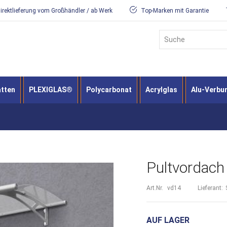
irektlieferung vom Großhändler / ab Werk
Top-Marken mit Garantie
Suche
atten
PLEXIGLAS®
Polycarbonat
Acrylglas
Alu-Verbu
Pultvordach
Art.Nr.
vd14
Lieferant:
AUF LAGER