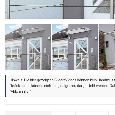
Zum
Hinweis: Die hier gezeigten Bilder/Videos können kein Handmust
Anfang
Reflektionen können nicht originalgetreu dargestellt werden. Dahe
der
"Abb. ähnlich".
Bildergalerie
springen