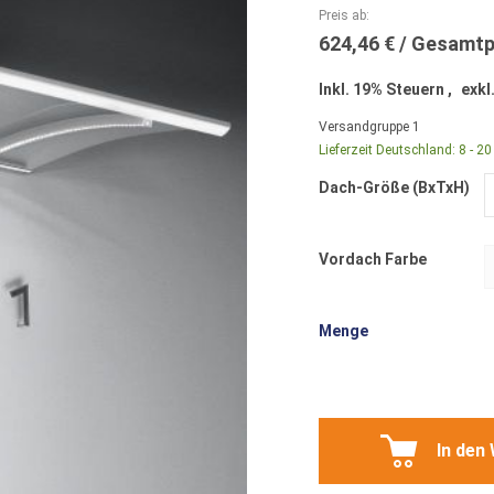
Preis ab
624,46 €
Inkl. 19% Steuern
,
exkl
Versandgruppe
1
Lieferzeit Deutschland:
8 - 2
Dach-Größe (BxTxH)
Vordach Farbe
Menge
In den