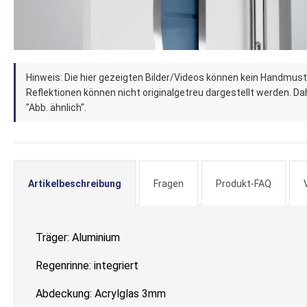
Zum
Hinweis: Die hier gezeigten Bilder/Videos können kein Handmust
Anfang
Reflektionen können nicht originalgetreu dargestellt werden. Dahe
der
"Abb. ähnlich".
Bildergalerie
springen
Artikelbeschreibung
Fragen
Produkt-FAQ
Träger: Aluminium
Regenrinne: integriert
Abdeckung: Acrylglas 3mm