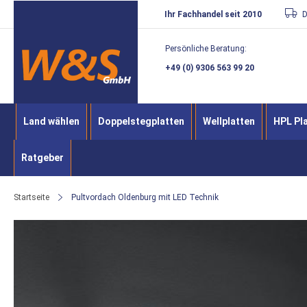
Direkt
Ihr Fachhandel seit 2010
D
zum
Persönliche Beratung:
Inhalt
+49 (0) 9306 563 99 20
Land wählen
Doppelstegplatten
Wellplatten
HPL Pl
Ratgeber
Startseite
Pultvordach Oldenburg mit LED Technik
Zum
Ende
der
Bildergalerie