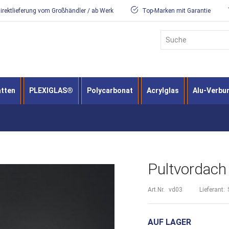
irektlieferung vom Großhändler / ab Werk
Top-Marken mit Garantie
Suche
atten
PLEXIGLAS®
Polycarbonat
Acrylglas
Alu-Verbu
Pultvordach
Art.Nr.
vd03
Lieferant:
AUF LAGER