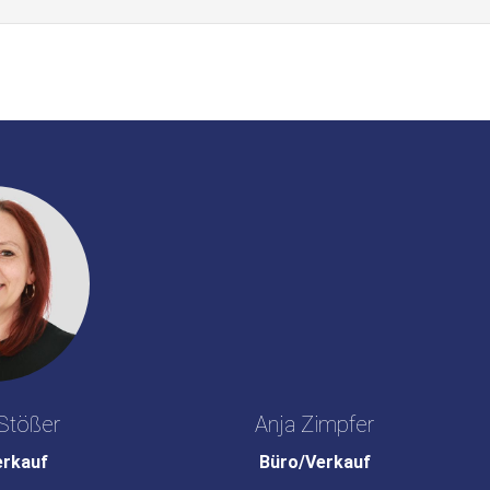
Stößer
Anja Zimpfer
erkauf
Büro/Verkauf