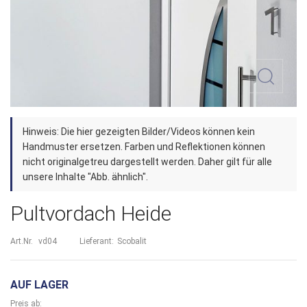
Zum
Hinweis: Die hier gezeigten Bilder/Videos können kein
Anfang
Handmuster ersetzen. Farben und Reflektionen können
der
nicht originalgetreu dargestellt werden. Daher gilt für alle
unsere Inhalte "Abb. ähnlich".
Bildergalerie
springen
Pultvordach Heide
Art.Nr.
vd04
Lieferant:
Scobalit
AUF LAGER
Preis ab