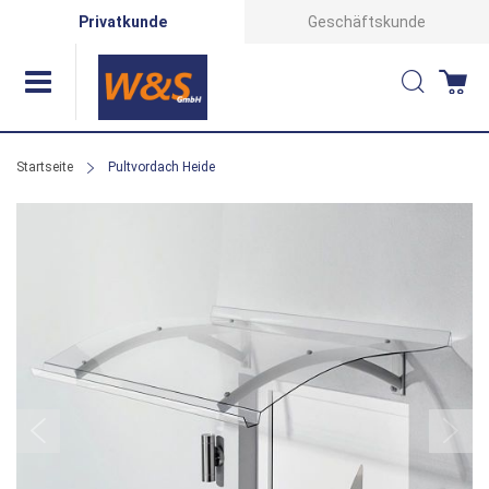
Direkt
Privatkunde
Geschäftskunde
zum
Suche
Wa
Inhalt
Startseite
Pultvordach Heide
Zum
Ende
der
Bildergalerie
springen