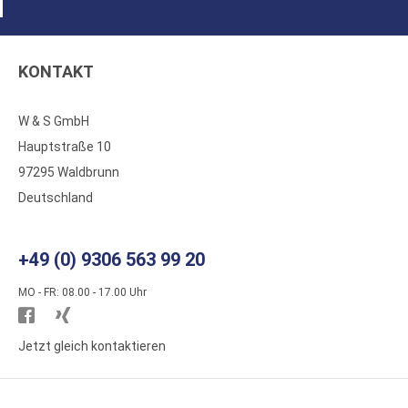
KONTAKT
W & S GmbH
Hauptstraße 10
97295 Waldbrunn
Deutschland
+49 (0) 9306 563 99 20
MO - FR: 08.00 - 17.00 Uhr
Besuchen
Besuchen
Sie
Sie
Jetzt gleich kontaktieren
WS
WS
Kunststoffe
Kunststoffe