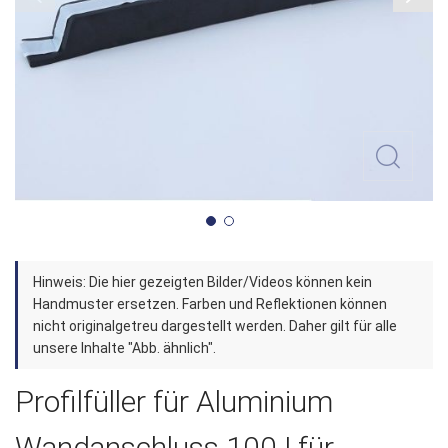
Zum
Hinweis: Die hier gezeigten Bilder/Videos können kein
Anfang
Handmuster ersetzen. Farben und Reflektionen können
der
nicht originalgetreu dargestellt werden. Daher gilt für alle
unsere Inhalte "Abb. ähnlich".
Bildergalerie
springen
Profilfüller für Aluminium
Wandanschluss 100 | für