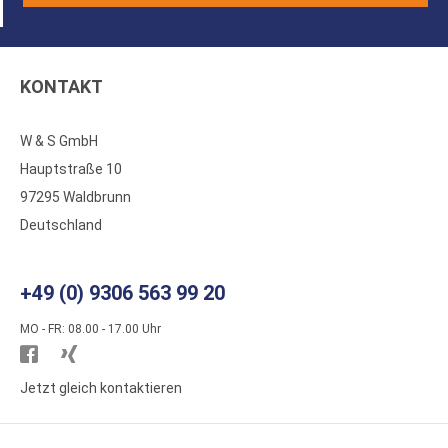
KONTAKT
W & S GmbH
Hauptstraße 10
97295 Waldbrunn
Deutschland
+49 (0) 9306 563 99 20
MO - FR: 08.00 - 17.00 Uhr
Besuchen
Besuchen
Sie
Sie
Jetzt gleich kontaktieren
WS
WS
Kunststoffe
Kunststoffe