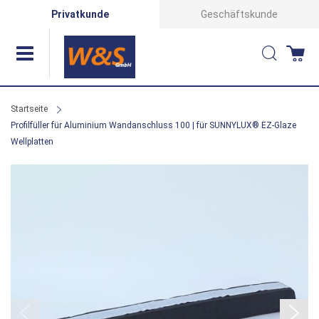
Direkt
Privatkunde
Geschäftskunde
zum
Suche
Wa
Inhalt
Startseite
Profilfüller für Aluminium Wandanschluss 100 | für SUNNYLUX® EZ-Glaze
Wellplatten
Zum
Ende
der
Bildergalerie
springen