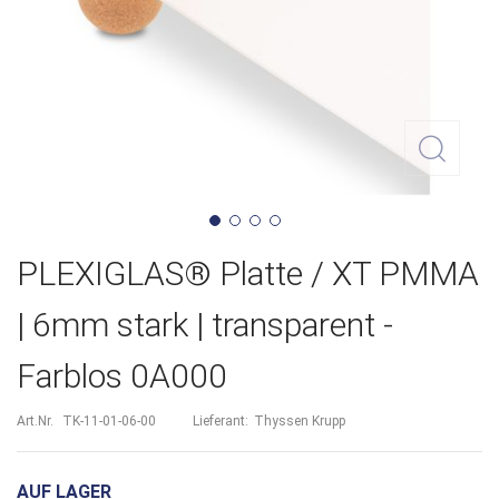
Zum
PLEXIGLAS® Platte / XT PMMA
Anfang
| 6mm stark | transparent -
der
Farblos 0A000
Bildergalerie
springen
Art.Nr.
TK-11-01-06-00
Lieferant:
Thyssen Krupp
AUF LAGER