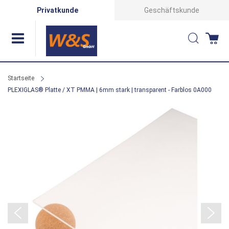
Direkt
Privatkunde
Geschäftskunde
zum
Suche
Wa
Inhalt
Startseite
PLEXIGLAS® Platte / XT PMMA | 6mm stark | transparent - Farblos 0A000
Zum
Ende
der
Bildergalerie
springen