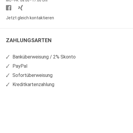
MO - FR: 08.00 - 17.00 Uhr
Besuchen
Besuchen
Sie
Sie
Jetzt gleich kontaktieren
WS
WS
Kunststoffe
Kunststoffe
ZAHLUNGSARTEN
auf
auf
Facebook
Xing
Banküberweisung / 2% Skonto
PayPal
Sofortüberweisung
Kreditkartenzahlung