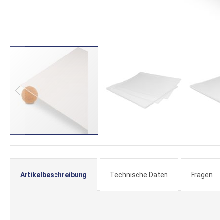
Zum
Anfang
der
Artikelbeschreibung
Technische Daten
Fragen
Bildergalerie
springen