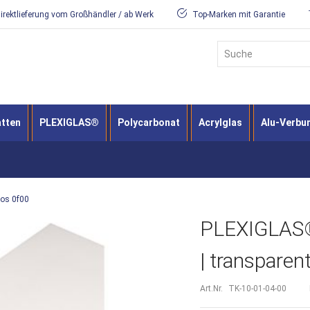
irektlieferung vom Großhändler / ab Werk
Top-Marken mit Garantie
Suche
atten
PLEXIGLAS®
Polycarbonat
Acrylglas
Alu-Verbu
los 0f00
PLEXIGLAS®
| transparen
Art.Nr.
TK-10-01-04-00