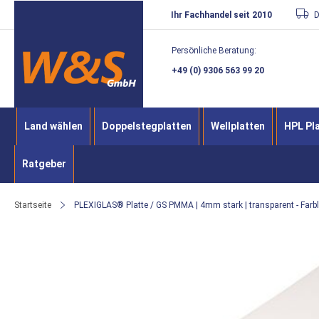
Direkt
Ihr Fachhandel seit 2010
D
zum
Persönliche Beratung:
Inhalt
+49 (0) 9306 563 99 20
Land wählen
Doppelstegplatten
Wellplatten
HPL Pl
Ratgeber
Startseite
PLEXIGLAS® Platte / GS PMMA | 4mm stark | transparent - Farb
Zum
Ende
der
Bildergalerie