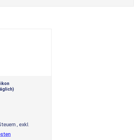
likon
äglich)
 Steuern
,
exkl.
osten