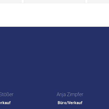
Stößer
Anja Zimpfer
erkauf
Büro/Verkauf