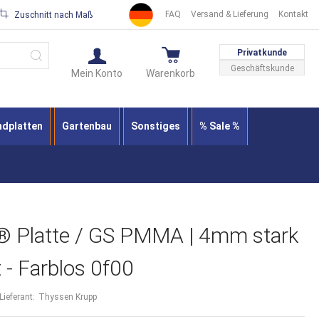
FAQ
Versand & Lieferung
Kontakt
Zuschnitt nach Maß
Suche
Privatkunde
Geschäftskunde
Mein Konto
Warenkorb
ndplatten
Gartenbau
Sonstiges
% Sale %
 Platte / GS PMMA | 4mm stark
t - Farblos 0f00
Lieferant:
Thyssen Krupp