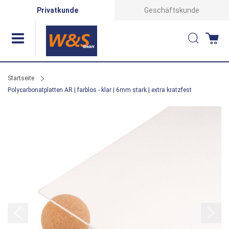
Direkt
Privatkunde
Geschäftskunde
zum
Suche
Wa
Inhalt
Startseite
Polycarbonatplatten AR | farblos - klar | 6mm stark | extra kratzfest
Zum
Ende
der
Bildergalerie
springen