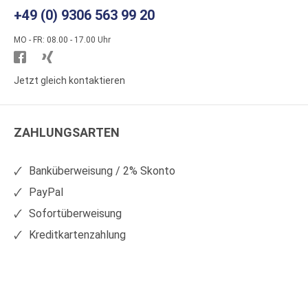
+49 (0) 9306 563 99 20
MO - FR: 08.00 - 17.00 Uhr
Besuchen
Besuchen
Sie
Sie
Jetzt gleich kontaktieren
WS
WS
Kunststoffe
Kunststoffe
ZAHLUNGSARTEN
auf
auf
Facebook
Xing
Banküberweisung / 2% Skonto
PayPal
Sofortüberweisung
Kreditkartenzahlung