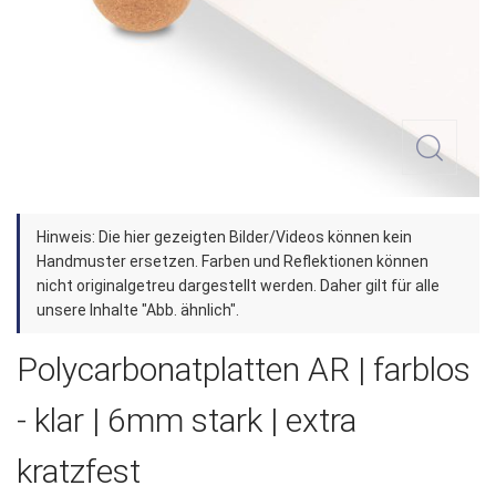
Zum
Hinweis: Die hier gezeigten Bilder/Videos können kein
Anfang
Handmuster ersetzen. Farben und Reflektionen können
der
nicht originalgetreu dargestellt werden. Daher gilt für alle
unsere Inhalte "Abb. ähnlich".
Bildergalerie
springen
Polycarbonatplatten AR | farblos
- klar | 6mm stark | extra
kratzfest