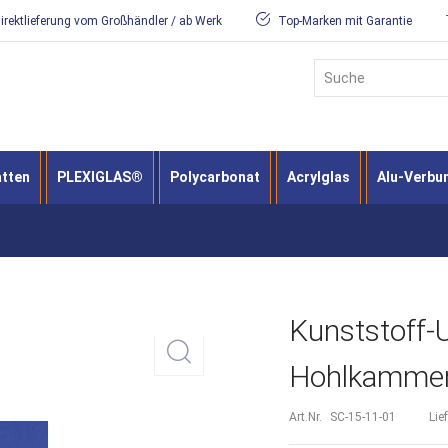
irektlieferung vom Großhändler / ab Werk
Top-Marken mit Garantie
Suche
atten
PLEXIGLAS®
Polycarbonat
Acrylglas
Alu-Verbu
Kunststoff-
Hohlkammer
Art.Nr.
SC-15-11-01
Lie