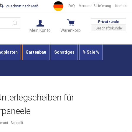
FAQ
Versand & Lieferung
Kontakt
Zuschnitt nach Maß
Suche
Privatkunde
Geschäftskunde
Mein Konto
Warenkorb
ndplatten
Gartenbau
Sonstiges
% Sale %
Unterlegscheiben für
paneele
ferant:
Scobalit