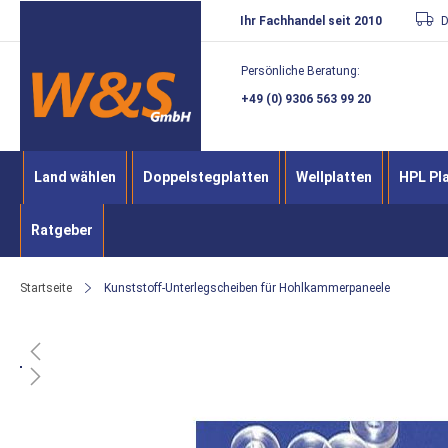
Direkt
Ihr Fachhandel seit 2010
D
zum
Persönliche Beratung:
Inhalt
+49 (0) 9306 563 99 20
Land wählen
Doppelstegplatten
Wellplatten
HPL Pl
Ratgeber
Startseite
Kunststoff-Unterlegscheiben für Hohlkammerpaneele
Zum
Ende
der
Bildergalerie