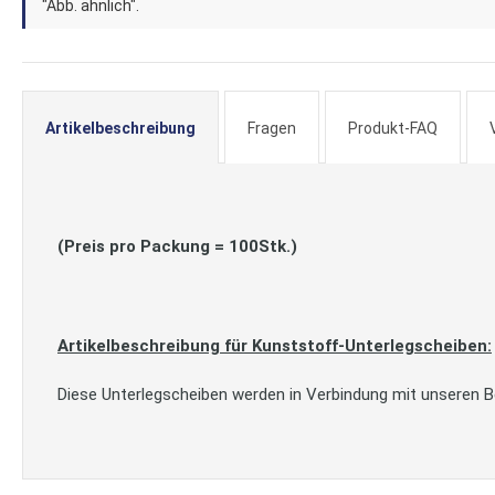
der
"Abb. ähnlich".
Bildergalerie
springen
Artikelbeschreibung
Fragen
Produkt-FAQ
(Preis pro Packung = 100Stk.)
Artikelbeschreibung für Kunststoff-Unterlegscheiben:
Diese Unterlegscheiben werden in Verbindung mit unseren 