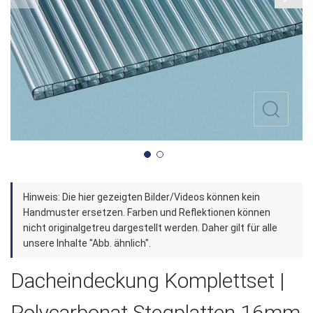
Zum
Hinweis: Die hier gezeigten Bilder/Videos können kein
Anfang
Handmuster ersetzen. Farben und Reflektionen können
der
nicht originalgetreu dargestellt werden. Daher gilt für alle
unsere Inhalte "Abb. ähnlich".
Bildergalerie
springen
Dacheindeckung Komplettset |
Polycarbonat Stegplatten 16mm