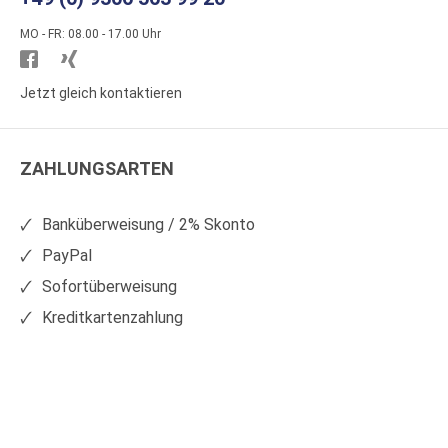
MO - FR: 08.00 - 17.00 Uhr
Besuchen
Besuchen
Sie
Sie
Jetzt gleich kontaktieren
WS
WS
Kunststoffe
Kunststoffe
ZAHLUNGSARTEN
auf
auf
Facebook
Xing
Banküberweisung / 2% Skonto
PayPal
Sofortüberweisung
Kreditkartenzahlung