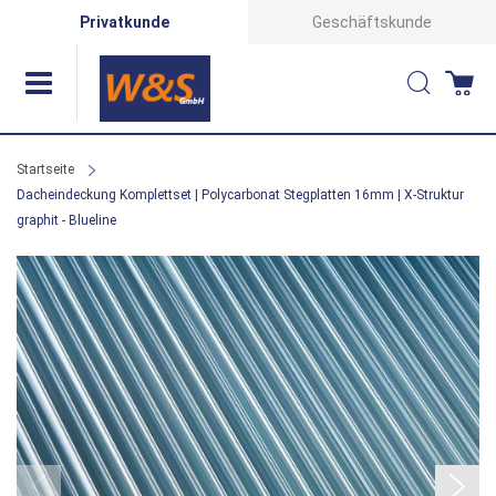
Direkt
Privatkunde
Geschäftskunde
zum
Suche
Wa
Inhalt
Startseite
Dacheindeckung Komplettset | Polycarbonat Stegplatten 16mm | X-Struktur
graphit - Blueline
Zum
Ende
der
Bildergalerie
springen