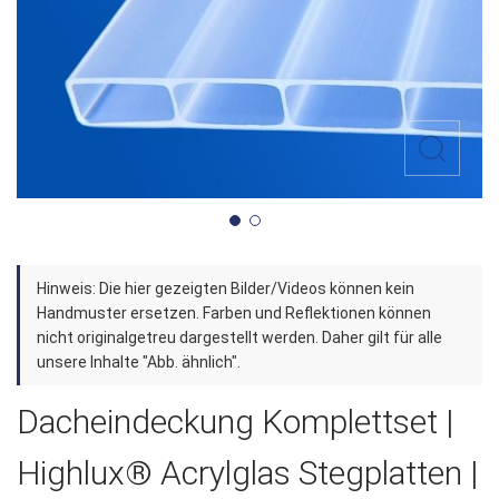
Zum
Hinweis: Die hier gezeigten Bilder/Videos können kein
Anfang
Handmuster ersetzen. Farben und Reflektionen können
der
nicht originalgetreu dargestellt werden. Daher gilt für alle
unsere Inhalte "Abb. ähnlich".
Bildergalerie
springen
Dacheindeckung Komplettset |
Highlux® Acrylglas Stegplatten |