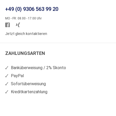
+49 (0) 9306 563 99 20
MO - FR: 08.00 - 17.00 Uhr
Besuchen
Besuchen
Sie
Sie
Jetzt gleich kontaktieren
WS
WS
Kunststoffe
Kunststoffe
ZAHLUNGSARTEN
auf
auf
Facebook
Xing
Banküberweisung / 2% Skonto
PayPal
Sofortüberweisung
Kreditkartenzahlung