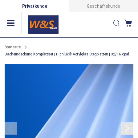
Direkt
Privatkunde
Geschäftskunde
zum
Suche
Wa
Inhalt
Startseite
Dacheindeckung Komplettset | Highlux® Acrylglas Stegplatten | 32/16 opal
Zum
Ende
der
Bildergalerie
springen