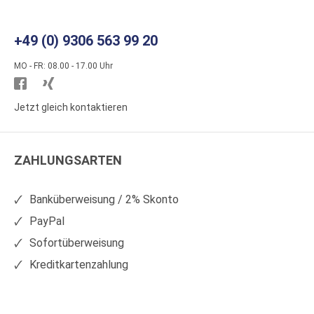
+49 (0) 9306 563 99 20
MO - FR: 08.00 - 17.00 Uhr
Besuchen
Besuchen
Sie
Sie
Jetzt gleich kontaktieren
WS
WS
Kunststoffe
Kunststoffe
ZAHLUNGSARTEN
auf
auf
Facebook
Xing
Banküberweisung / 2% Skonto
PayPal
Sofortüberweisung
Kreditkartenzahlung