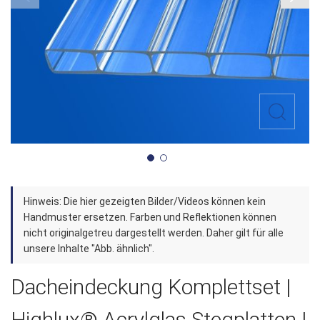
Zum
Hinweis: Die hier gezeigten Bilder/Videos können kein
Anfang
Handmuster ersetzen. Farben und Reflektionen können
der
nicht originalgetreu dargestellt werden. Daher gilt für alle
unsere Inhalte "Abb. ähnlich".
Bildergalerie
springen
Dacheindeckung Komplettset |
Highlux® Acrylglas Stegplatten |