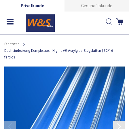
Direkt
Privatkunde
Geschäftskunde
zum
Suche
Wa
Inhalt
Startseite
Dacheindeckung Komplettset | Highlux® Acrylglas Stegplatten | 32/16
farblos
Zum
Ende
der
Bildergalerie
springen