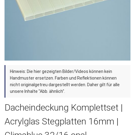
Zum
Hinweis: Die hier gezeigten Bilder/Videos können kein
Anfang
Handmuster ersetzen. Farben und Reflektionen können
der
nicht originalgetreu dargestellt werden. Daher gilt für alle
unsere Inhalte "Abb. ähnlich".
Bildergalerie
springen
Dacheindeckung Komplettset |
Acrylglas Stegplatten 16mm |