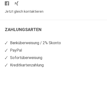
Besuchen
Besuchen
Sie
Sie
Jetzt gleich kontaktieren
WS
WS
Kunststoffe
Kunststoffe
ZAHLUNGSARTEN
auf
auf
Facebook
Xing
Banküberweisung / 2% Skonto
PayPal
Sofortüberweisung
Kreditkartenzahlung