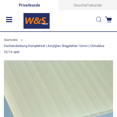
Direkt
Privatkunde
Geschäftskunde
zum
Suche
Wa
Inhalt
Startseite
Dacheindeckung Komplettset | Acrylglas Stegplatten 16mm | Climablue
32/16 opal
Zum
Ende
der
Bildergalerie
springen