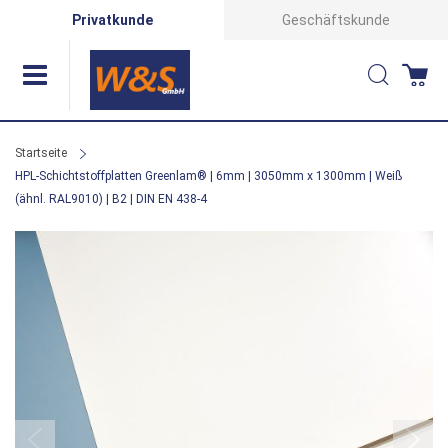
Direkt
Privatkunde
Geschäftskunde
zum
Suche
Wa
Inhalt
Startseite
HPL-Schichtstoffplatten Greenlam® | 6mm | 3050mm x 1300mm | Weiß
(ähnl. RAL9010) | B2 | DIN EN 438-4
Zum
Ende
der
Bildergalerie
springen