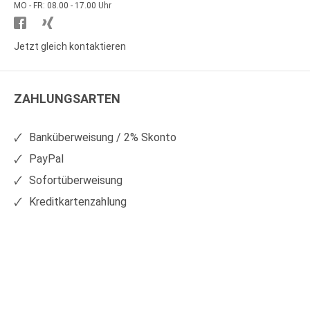
MO - FR: 08.00 - 17.00 Uhr
Besuchen
Besuchen
Sie
Sie
Jetzt gleich kontaktieren
WS
WS
Kunststoffe
Kunststoffe
ZAHLUNGSARTEN
auf
auf
Facebook
Xing
Banküberweisung / 2% Skonto
PayPal
Sofortüberweisung
Kreditkartenzahlung