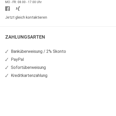
MO - FR: 08.00 - 17.00 Uhr
Besuchen
Besuchen
Sie
Sie
Jetzt gleich kontaktieren
WS
WS
Kunststoffe
Kunststoffe
ZAHLUNGSARTEN
auf
auf
Facebook
Xing
Banküberweisung / 2% Skonto
PayPal
Sofortüberweisung
Kreditkartenzahlung