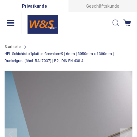
Direkt
Privatkunde
Geschäftskunde
zum
Suche
Wa
Inhalt
Startseite
HPL-Schichtstoffplatten Greenlam® | 6mm | 3050mm x 1300mm |
Dunkelgrau (ähnl. RAL7037) | B2 | DIN EN 438-4
Zum
Ende
der
Bildergalerie
springen