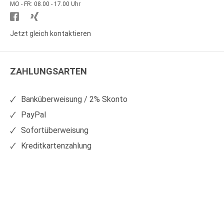
MO - FR: 08.00 - 17.00 Uhr
Besuchen
Besuchen
Sie
Sie
Jetzt gleich kontaktieren
WS
WS
Kunststoffe
Kunststoffe
ZAHLUNGSARTEN
auf
auf
Facebook
Xing
Banküberweisung / 2% Skonto
PayPal
Sofortüberweisung
Kreditkartenzahlung