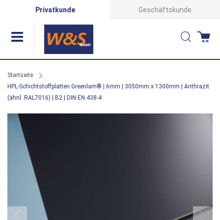
Direkt
Privatkunde
Geschäftskunde
zum
Suche
Wa
Inhalt
Startseite
HPL-Schichtstoffplatten Greenlam® | 6mm | 3050mm x 1300mm | Anthrazit
(ähnl. RAL7016) | B2 | DIN EN 438-4
Zum
Ende
der
Bildergalerie
springen