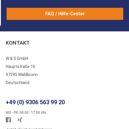
FAQ / Hilfe-Center
KONTAKT
W & S GmbH
Hauptstraße 10
97295 Waldbrunn
Deutschland
+49 (0) 9306 563 99 20
MO - FR: 08.00 - 17.00 Uhr
Besuchen
Besuchen
Sie
Sie