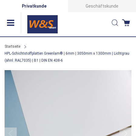
Direkt
Privatkunde
Geschäftskunde
zum
Suche
Wa
Inhalt
Startseite
HPL-Schichtstoffplatten Greenlam® | 6mm | 3050mm x 1300mm | Lichtgrau
(ähnl. RAL7035) | B1 | DIN EN 438-6
Zum
Ende
der
Bildergalerie
springen