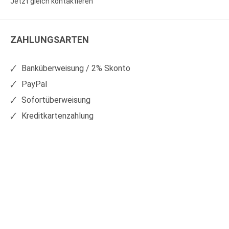
Jetzt gleich kontaktieren
WS
WS
Kunststoffe
Kunststoffe
ZAHLUNGSARTEN
auf
auf
Facebook
Xing
Banküberweisung / 2% Skonto
PayPal
Sofortüberweisung
Kreditkartenzahlung